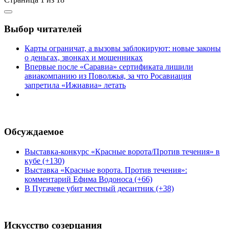
Выбор читателей
Карты ограничат, а вызовы заблокируют: новые законы
о деньгах, звонках и мошенниках
Впервые после «Саравиа» сертификата лишили
авиакомпанию из Поволжья, за что Росавиация
запретила «Ижиавиа» летать
Обсуждаемое
Выставка-конкурс «Красные ворота/Против течения» в
кубе (+130)
Выставка «Красные ворота. Против течения»:
комментарий Ефима Водоноса (+66)
В Пугачеве убит местный десантник (+38)
Искусство созерцания