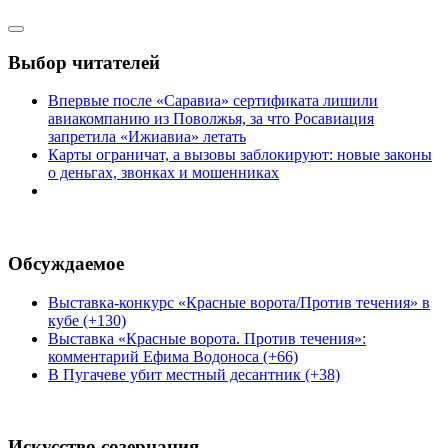
Выбор читателей
Впервые после «Саравиа» сертификата лишили
авиакомпанию из Поволжья, за что Росавиация
запретила «Ижиавиа» летать
Карты ограничат, а вызовы заблокируют: новые законы
о деньгах, звонках и мошенниках
Обсуждаемое
Выставка-конкурс «Красные ворота/Против течения» в
кубе (+130)
Выставка «Красные ворота. Против течения»:
комментарий Ефима Водоноса (+66)
В Пугачеве убит местный десантник (+38)
Искусство созерцания