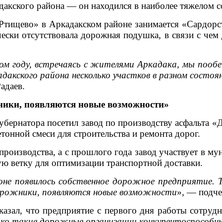
дакского района — он находился в наиболее тяжелом с
ищево» в Аркадакском районе занимается «Сардорст
ически отсутствовала дорожная подушка, в связи с че
 году, встречаясь с жителями Аркадака, мы пообе
дакского района несколько участков в разном состо
адаев.
жники, появляются новые возможности»
бернатора посетил завод по производству асфальта «Д
тонной смеси для строительства и ремонта дорог.
изводства, а с прошлого года завод участвует в му
 ветку для оптимизации транспортной доставки.
оне появилось собственное дорожное предприятие. 
дорожники, появляются новые возможности
», — подче
казал
, что предприятие с первого дня работы сотрудн
лько такие дорожные организации конкурентоспособн