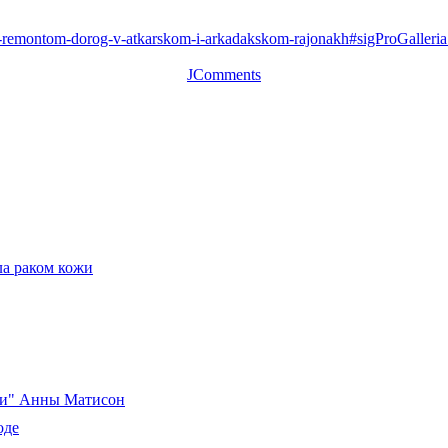
-s-remontom-dorog-v-atkarskom-i-arkadakskom-rajonakh#sigProGalleri
JComments
ла раком кожи
ски" Анны Матисон
оде