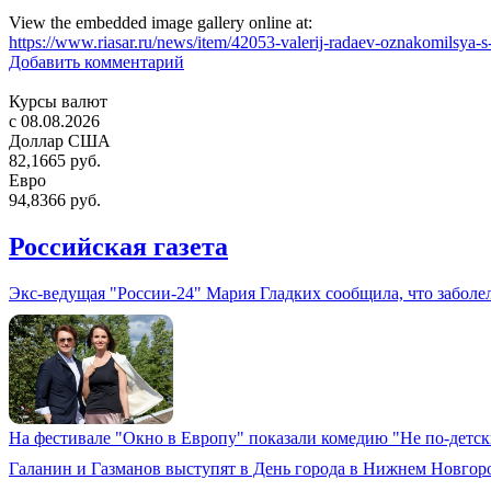
View the embedded image gallery online at:
https://www.riasar.ru/news/item/42053-valerij-radaev-oznakomilsya
Добавить комментарий
Курсы валют
c 08.08.2026
Доллар США
82,1665 руб.
Евро
94,8366 руб.
Российская газета
Экс-ведущая "России-24" Мария Гладких сообщила, что заболе
На фестивале "Окно в Европу" показали комедию "Не по-дет
Галанин и Газманов выступят в День города в Нижнем Новгор