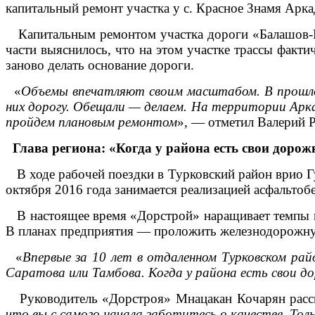
капитальный ремонт участка у с. Красное Знамя Арка
Капитальным ремонтом участка дороги «Балашов-Рт
части выяснилось, что на этом участке трассы факт
заново делать основание дороги.
«
Объемы впечатляют своим масштабом. В прошлом
них дорогу. Обещали — делаем. На территории Арка
пройдем плановым ремонтом
», — отметил Валерий Р
Глава региона: «Когда у района есть свои доро
В ходе рабочей поездки в Турковский район врио Гу
октября 2016 года занимается реализацией асфальтобе
В настоящее время «Дорстрой» наращивает темпы про
В планах предприятия — проложить железнодорожную
«
Впервые за 10 лет в отдаленном Турковском рай
Саратова или Тамбова. Когда у района есть свои 
Руководитель «Дорстроя»
Мнацакан Кочарян расс
что вы с самого начала заботитесь о качестве. То