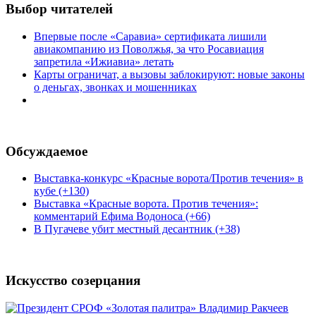
Выбор читателей
Впервые после «Саравиа» сертификата лишили
авиакомпанию из Поволжья, за что Росавиация
запретила «Ижиавиа» летать
Карты ограничат, а вызовы заблокируют: новые законы
о деньгах, звонках и мошенниках
Обсуждаемое
Выставка-конкурс «Красные ворота/Против течения» в
кубе (+130)
Выставка «Красные ворота. Против течения»:
комментарий Ефима Водоноса (+66)
В Пугачеве убит местный десантник (+38)
Искусство созерцания