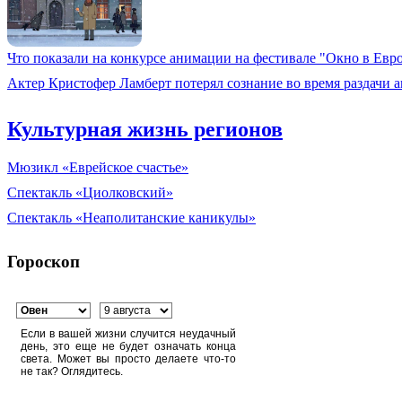
Что показали на конкурсе анимации на фестивале "Окно в Евр
Актер Кристофер Ламберт потерял сознание во время раздачи 
Культурная жизнь регионов
Мюзикл «Еврейское счастье»
Спектакль «Циолковский»
Спектакль «Неаполитанские каникулы»
Гороскоп
Если в вашей жизни случится неудачный
день, это еще не будет означать конца
света. Может вы просто делаете что-то
не так? Оглядитесь.