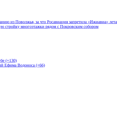
нию из Поволжья, за что Росавиация запретила «Ижиавиа» лета
ную стройку многоэтажки рядом с Покровским собором
бе (+130)
ий Ефима Водоноса (+66)