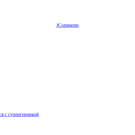
JComments
ся с супергероикой