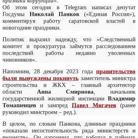
признаки коррупции».
Об этом сегодня в Telegram написал депутат
Гоcдумы
Николай Панков
(«Единая Россия»),
комментируя работу саратовской властей в
новогодние праздники.
Политик выразил надежду, что «Следственный
комитет и прокуратура займутся расследованием
последствий работы недавно уволенных
чиновников».
Напомним, 28 декабря 2023 года
правительство
были вынуждены покинуть
заместитель министра
строительства и ЖКХ – главный архитектор
области
Анна Смирнова
, начальник
государственной жилищной инспекции
Владимир
Томашенцев
и зампред
Павел Мигачев
(ранее
руководил минстроем – ред.).
В целом, по словам Панкова, длинные праздники
«показали несостоятельность ряда министерств и
ведомств». Он напомнил, что работал в районах