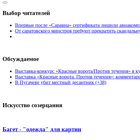
Выбор читателей
Впервые после «Саравиа» сертификата лишили авиакомпа
От саратовского минстроя требуют прекратить скандаль
Обсуждаемое
Выставка-конкурс «Красные ворота/Против течения» в ку
Выставка «Красные ворота. Против течения»: комментар
В Пугачеве убит местный десантник (+38)
Искусство созерцания
Багет - "одежда" для картин