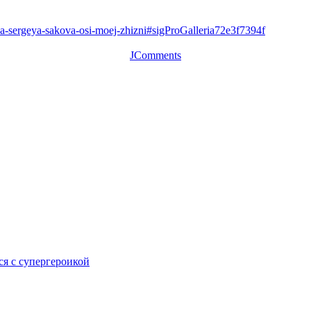
ka-sergeya-sakova-osi-moej-zhizni#sigProGalleria72e3f7394f
JComments
ся с супергероикой