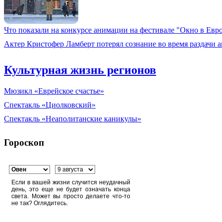
Что показали на конкурсе анимации на фестивале "Окно в Евр
Актер Кристофер Ламберт потерял сознание во время раздачи 
Культурная жизнь регионов
Мюзикл «Еврейское счастье»
Спектакль «Циолковский»
Спектакль «Неаполитанские каникулы»
Гороскоп
Если в вашей жизни случится неудачный
день, это еще не будет означать конца
света. Может вы просто делаете что-то
не так? Оглядитесь.