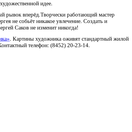
художественной идее.
ный рывок вперёд.Творчески работающий мастер
ргея
не собьёт никакое увлечение. Создать и
ргей Саков не изменит никогда!
ика»
.
Картины художника
оживя
т
стандартный жилой
 Контактный телефон: (8452) 20-23-14.