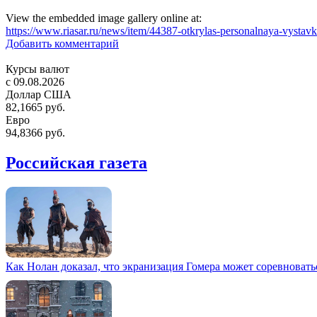
View the embedded image gallery online at:
https://www.riasar.ru/news/item/44387-otkrylas-personalnaya-vystav
Добавить комментарий
Курсы валют
c 09.08.2026
Доллар США
82,1665 руб.
Евро
94,8366 руб.
Российская газета
Как Нолан доказал, что экранизация Гомера может соревновать