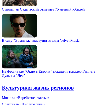
Станислав Садальский отмечает 75-летний юбилей
В саду "Эрмитаж" выступят звезды Velvet Music
На фестивале "Окно в Европу" показали триллер Гамлета
Дульяна "Лес"
Культурная жизнь регионов
Мюзикл «Еврейское счастье»
Спектакль «Циолковский»