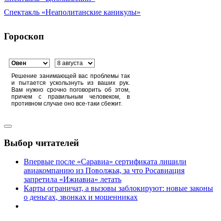
Спектакль «Неаполитанские каникулы»
Гороскоп
Решение занимающей вас проблемы так
и пытается ускользнуть из ваших рук.
Вам нужно срочно поговорить об этом,
причем с правильным человеком, в
противном случае оно все-таки сбежит.
Выбор читателей
Впервые после «Саравиа» сертификата лишили
авиакомпанию из Поволжья, за что Росавиация
запретила «Ижиавиа» летать
Карты ограничат, а вызовы заблокируют: новые законы
о деньгах, звонках и мошенниках