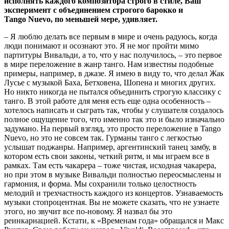
исполнять каждого композитора строго в стиле, Ваш
эксперимент с объединением строгого барокко и
Tango
Nuevo, по меньшей мере, удивляет.
– Я люблю делать все первым в мире и очень радуюсь, когда
люди понимают и осознают это. Я не мог пройти мимо
партитуры Вивальди, а то, что у нас получилось, – это первое
в мире переложение в жанр танго. Нам известны подобные
примеры, например, в джазе. Я имею в виду то, что делал Жак
Лусье с музыкой Баха, Бетховена, Шопена и многих других.
Но никто никогда не пытался объединить строгую классику с
танго. В этой работе для меня есть еще одна особенность –
хотелось написать и сыграть так, чтобы у слушателя создалось
полное ощущение того, что именно так это и было изначально
задумано. На первый взгляд, это просто переложение в Tango
Nuevo, но это не совсем так. Гурманы танго с легкостью
услышат поджанры. Например, аргентинский танец замбу, в
котором есть свои законы, четкий ритм, и мы играем все в
рамках. Там есть чакарера – тоже чистая, исходная чакарера,
но при этом в музыке Вивальди полностью переосмыслены и
гармония, и форма. Мы сохранили только целостность
мелодий и трехчастность каждого из концертов. Узнаваемость
музыки стопроцентная. Вы не можете сказать, что не узнаете
этого, но звучит все по-новому. Я назвал бы это
реинкарнацией. Кстати, к «Временам года» обращался и Макс