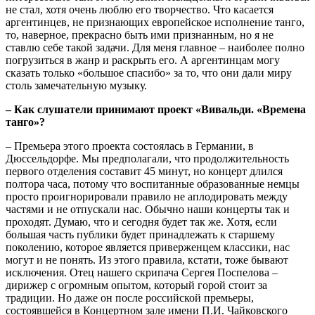
не стал, хотя очень люблю его творчество. Что касается
аргентинцев, не признающих европейское исполнение танго,
то, наверное, прекрасно быть ими признанным, но я не
ставлю себе такой задачи. Для меня главное – наиболее полно
погрузиться в жанр и раскрыть его. А аргентинцам могу
сказать только «большое спасибо» за то, что они дали миру
столь замечательную музыку.
– Как слушатели принимают проект «Вивальди. «Времена
танго»?
– Премьера этого проекта состоялась в Германии, в
Дюссельдорфе. Мы предполагали, что продолжительность
первого отделения составит 45 минут, но концерт длился
полтора часа, потому что воспитанные образованные немцы
просто проигнорировали правило не аплодировать между
частями и не отпускали нас. Обычно наши концерты так и
проходят. Думаю, что и сегодня будет так же. Хотя, если
большая часть публики будет принадлежать к старшему
поколению, которое является приверженцем классики, нас
могут и не понять. Из этого правила, кстати, тоже бывают
исключения. Отец нашего скрипача Сергея Поспелова –
дирижер с огромным опытом, который горой стоит за
традиции. Но даже он после российской премьеры,
состоявшейся в Концертном зале имени П.И. Чайковского