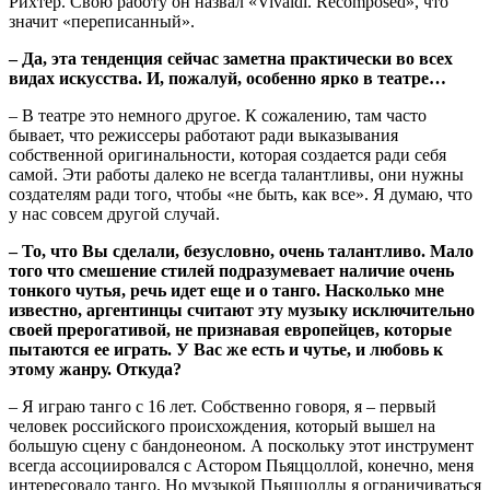
Рихтер. Свою работу он назвал «Vivaldi. Recomposed», что
значит «переписанный».
– Да, эта тенденция сейчас заметна практически во всех
видах искусства. И, пожалуй, особенно ярко в театре…
– В театре это немного другое. К сожалению, там часто
бывает, что режиссеры работают ради выказывания
собственной оригинальности, которая создается ради себя
самой. Эти работы далеко не всегда талантливы, они нужны
создателям ради того, чтобы «не быть, как все». Я думаю, что
у нас совсем другой случай.
– То, что Вы сделали, безусловно, очень талантливо. Мало
того что смешение стилей подразумевает наличие очень
тонкого чутья, речь идет еще и о танго. Насколько мне
известно, аргентинцы считают эту музыку исключительно
своей прерогативой, не признавая европейцев, которые
пытаются ее играть. У Вас же есть и чутье, и любовь к
этому жанру. Откуда?
– Я играю танго с 16 лет. Собственно говоря, я – первый
человек российского происхождения, который вышел на
большую сцену с бандонеоном. А поскольку этот инструмент
всегда ассоциировался с Астором Пьяццоллой, конечно, меня
интересовало танго. Но музыкой Пьяццоллы я ограничиваться