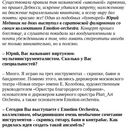
Существовали правила так называемой «школьной» гармонии,
но пришел Дебюсси, искренне удивился запрету, наложенному
на движение параллельными квинтами, и всему миру дал
понять: красиво же! Один из подобных «бунтарей»
Юрий
Медяник на днях выступил в саратовской филармонии со
своим
коллективом
Emotion-o
rchestra
. Концерт прошел
блестяще, а слушатели покидали зал воодушевленными и
почти убежденными в том, что ломать стереотипы иногда
не только занимательно, но и полезно.
– Юрий, Вас называют виртуозом-
мультиинструменталистом. Сколько у Вас
специальностей?
– Много. Я играю на трех инструментах – скрипке, баяне и
бандонеоне. Помимо этого, являюсь дирижером московского
театра «Новая опера» имени Е. Колобова, художественным
руководителем «Оркестра благородного собрания»,
основателем и дирижером камерного оркестра Pluri_Art
Orchestra, а также основателем Emotion-orcherstra.
– Сегодня Вы выступаете с
Emotion
Orchestra,
коллективом, объединившим очень необычное сочетание
инструментов – скрипку, гитару, баян и контрабас. Как
родилась идея создать такой ансамбль?