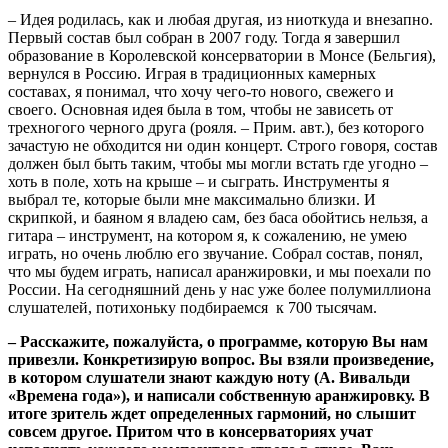
– Идея родилась, как и любая другая, из ниоткуда и внезапно.
Первый состав был собран в 2007 году. Тогда я завершил
образование в Королевской консерватории в Монсе (Бельгия),
вернулся в Россию. Играя в традиционных камерных
составах, я понимал, что хочу чего-то нового, свежего и
своего. Основная идея была в том, чтобы не зависеть от
трехногого черного друга (рояля. – Прим. авт.), без которого
зачастую не обходится ни один концерт. Строго говоря, состав
должен был быть таким, чтобы мы могли встать где угодно –
хоть в поле, хоть на крыше – и сыграть. Инструменты я
выбрал те, которые были мне максимально близки. И
скрипкой, и баяном я владею сам, без баса обойтись нельзя, а
гитара – инструмент, на котором я, к сожалению, не умею
играть, но очень люблю его звучание. Собрал состав, понял,
что мы будем играть, написал аранжировки, и мы поехали по
России. На сегодняшний день у нас уже более полумиллиона
слушателей, потихоньку подбираемся к 700 тысячам.
– Расскажите, пожалуйста, о программе, которую Вы нам
привезли. Конкретизирую вопрос. Вы взяли произведение,
в котором слушатели знают каждую ноту (А. Вивальди
«Времена года»), и написали собственную аранжировку. В
итоге зритель ждет определенных гармоний, но слышит
совсем другое. Притом что в консерваториях учат