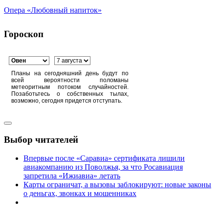
Опера «Любовный напиток»
Гороскоп
Планы на сегодняшний день будут по
всей вероятности поломаны
метеоритным потоком случайностей.
Позаботьтесь о собственных тылах,
возможно, сегодня придется отступать.
Выбор читателей
Впервые после «Саравиа» сертификата лишили
авиакомпанию из Поволжья, за что Росавиация
запретила «Ижиавиа» летать
Карты ограничат, а вызовы заблокируют: новые законы
о деньгах, звонках и мошенниках