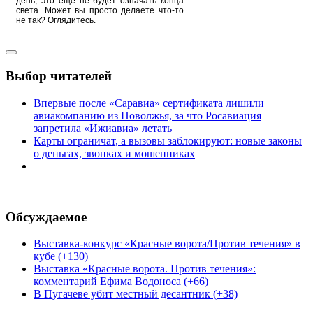
день, это еще не будет означать конца
света. Может вы просто делаете что-то
не так? Оглядитесь.
Выбор читателей
Впервые после «Саравиа» сертификата лишили
авиакомпанию из Поволжья, за что Росавиация
запретила «Ижиавиа» летать
Карты ограничат, а вызовы заблокируют: новые законы
о деньгах, звонках и мошенниках
Обсуждаемое
Выставка-конкурс «Красные ворота/Против течения» в
кубе (+130)
Выставка «Красные ворота. Против течения»:
комментарий Ефима Водоноса (+66)
В Пугачеве убит местный десантник (+38)