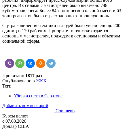
рабочих, информирует пресс-служба мэрии областного
центра. Их силами с магистралей было вывезено 748
кубометров снега. Более 845 тонн песко-соляной смеси и 63
тонн реагентов было израсходовано за прошлую ночь.
С утра количество техники и людей было увеличено до 200
единиц и 170 рабочих. Приоритет в очистке отдается
основным магистралям, подходам к остановкам и объектам
социальной сферы.
Прочитано
1817
раз
Опубликовано в
ЖКХ
Теги
Уборка снега в Саратове
Добавить комментарий
JComments
Курсы валют
c 07.08.2026
Доллар США