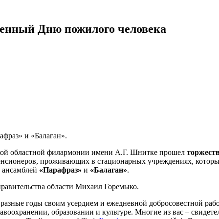
щенный Дню пожилого человека
фраз» и «Балаган».
кой областной филармонии имени А.Г. Шнитке прошел
торжест
енсионеров, проживающих в стационарных учреждениях, которы
х ансамблей
«Парафраз»
и
«Балаган»
.
правительства области Михаил Горемыко.
в разные годы своим усердием и ежедневной добросовестной ра
равоохранении, образовании и культуре. Многие из вас – свидет