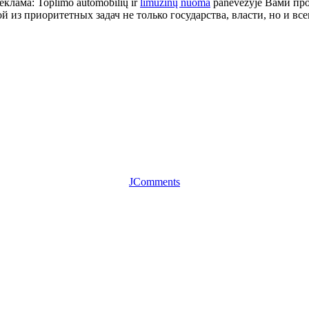
лама: Toplimo automobilių ir
limuzinų nuoma
panevėžyje Вами пр
й из приоритетных задач не только государства, власти, но и в
JComments