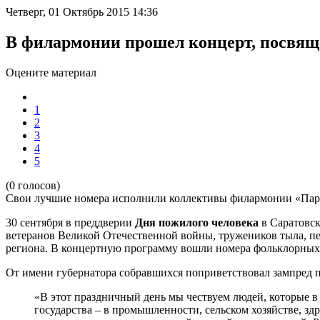
Четверг, 01 Октябрь 2015 14:36
В филармонии прошел концерт, посвя
Оцените материал
1
2
3
4
5
(0 голосов)
Свои лучшие номера исполнили коллективы филармонии «Пара
30 сентября в преддверии
Дня пожилого человека
в Саратовс
ветеранов Великой Отечественной войны, тружеников тыла, п
региона. В концертную программу вошли номера фольклорны
От имени губернатора собравшихся поприветствовал зампред 
«В этот праздничный день мы чествуем людей, которые 
государства – в промышленности, сельском хозяйстве, зд