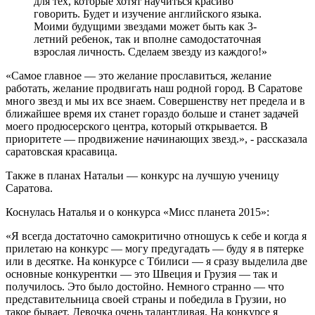
для тех, которые хотят научиться красиво
говорить. Будет и изучение английского языка.
Моими будущими звездами может быть как 3-
летний ребенок, так и вполне самодостаточная
взрослая личность. Сделаем звезду из каждого!»
«Самое главное — это желание прославиться, желание
работать, желание продвигать наш родной город. В Саратове
много звезд и мы их все знаем. Совершенству нет предела и в
ближайшее время их станет гораздо больше и станет задачей
моего продюсерского центра, который открывается. В
приоритете — продвижение начинающих звезд.», - рассказала
саратовская красавица.
Также в планах Натальи — конкурс на лучшую ученицу
Саратова.
Коснулась Наталья и о конкурса «Мисс планета 2015»:
«Я всегда достаточно самокритично отношусь к себе и когда я
прилетаю на конкурс — могу предугадать — буду я в пятерке
или в десятке. На конкурсе с Тбилиси — я сразу выделила две
основные конкурентки — это Швеция и Грузия — так и
получилось. Это было достойно. Немного странно — что
представительница своей страны и победила в Грузии, но
такое бывает. Девочка очень талантливая. На конкурсе я