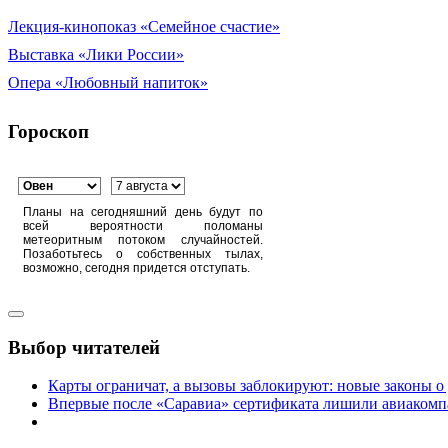
Лекция-кинопоказ «Семейное счастие»
Выставка «Лики России»
Опера «Любовный напиток»
Гороскоп
Планы на сегодняшний день будут по
всей вероятности поломаны
метеоритным потоком случайностей.
Позаботьтесь о собственных тылах,
возможно, сегодня придется отступать.
Выбор читателей
Карты ограничат, а вызовы заблокируют: новые законы о
Впервые после «Саравиа» сертификата лишили авиакомпа