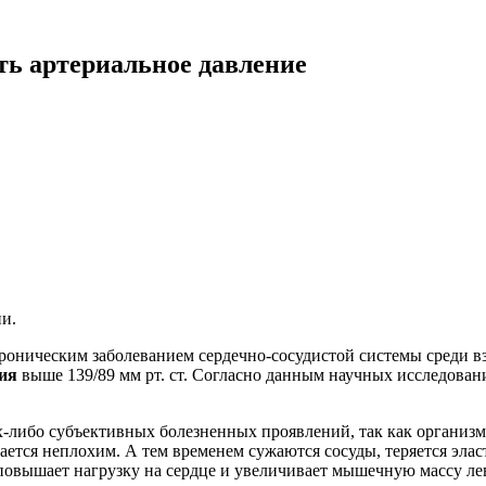
ть артериальное давление
и.
оническим заболеванием сердечно-сосудистой системы среди вз
ия
выше 139/89 мм рт. ст. Согласно данным научных исследова
х-либо субъективных болезненных проявлений, так как организ
ается неплохим. А тем временем сужаются сосуды, теряется элас
 повышает нагрузку на сердце и увеличивает мышечную массу ле