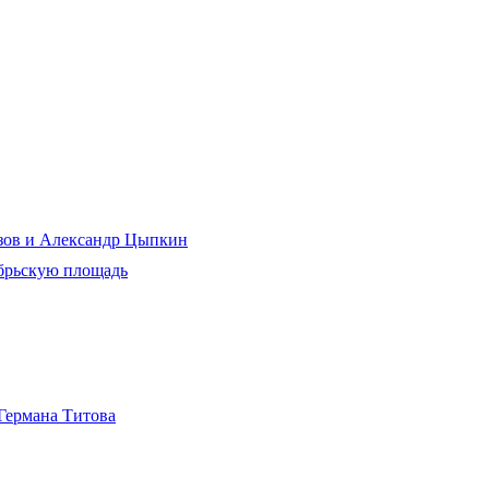
рзов и Александр Цыпкин
ябрьскую площадь
 Германа Титова