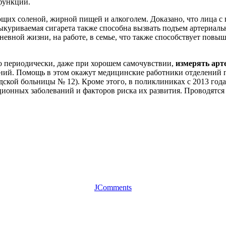
функции.
щих соленой, жирной пищей и алкоголем. Доказано, что лица с
куриваемая сигарета также способна вызвать подъем артериаль
евной жизни, на работе, в семье, что также способствует повы
о периодически, даже при хорошем самочувствии,
измерять арт
аний. Помощь в этом окажут медицинские работники отделений
дской больницы № 12). Кроме этого, в поликлиниках с 2013 год
ционных заболеваний и факторов риска их развития. Проводятс
JComments