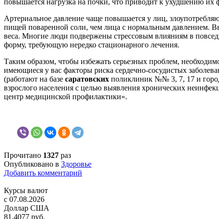
повышается нагрузка на почки, что приводит к ухудшению их 
Артериальное давление чаще повышается у лиц, злоупотребляю
пищей поваренной соли, чем лица с нормальным давлением. Вы
веса. Многие люди подвержены стрессовым влияниям в повседн
форму, требующую нередко стационарного лечения.
Таким образом, чтобы избежать серьезных проблем, необходим
имеющиеся у вас факторы риска сердечно-сосудистых заболев
(работают на базе
саратовских
поликлиник №№ 3, 7, 17 и горо
взрослого населения с целью выявления хронических неинфек
центр медицинской профилактики».
Прочитано
1327
раз
Опубликовано в
Здоровье
Добавить комментарий
Курсы валют
c 07.08.2026
Доллар США
81,4077 руб.