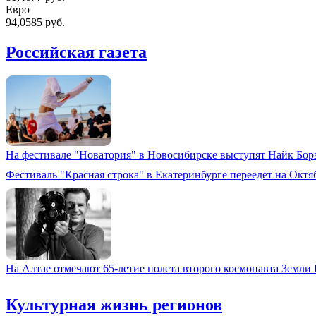
Евро
94,0585 руб.
Российская газета
На фестивале "Новатория" в Новосибирске выступят Найк Бо
Фестиваль "Красная строка" в Екатеринбурге переедет на Окт
На Алтае отмечают 65-летие полета второго космонавта Земли
Культурная жизнь регионов