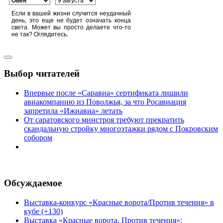
Если в вашей жизни случится неудачный
день, это еще не будет означать конца
света. Может вы просто делаете что-то
не так? Оглядитесь.
Выбор читателей
Впервые после «Саравиа» сертификата лишили
авиакомпанию из Поволжья, за что Росавиация
запретила «Ижиавиа» летать
От саратовского минстроя требуют прекратить
скандальную стройку многоэтажки рядом с Покровским
собором
Обсуждаемое
Выставка-конкурс «Красные ворота/Против течения» в
кубе (+130)
Выставка «Красные ворота. Против течения»: