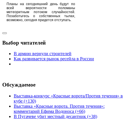
Планы на сегодняшний день будут по
всей вероятности поломаны
метеоритным потоком случайностей.
Позаботьтесь о собственных тылах,
возможно, сегодня придется отступать.
Выбор читателей
В армию вернули строителей
Как развивается рынок ресейла в России
Обсуждаемое
Выставка-конкурс «Красные ворота/Против течения» в
кубе (+130)
Выставка «Красные ворота. Против течения»:
комментарий Ефима Водоноса (+66)
В Пугачеве убит местный десантник (+38)