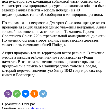
под руководством командира войсковой части совместно с
министерством природных ресурсов и экологии области была
заложена аллея памяти «Тополь победы» из 40
пирамидальных тополей, сообщили в минприроды региона.
По словам главы ведомства Дмитрия Соколова, прежде всего
проводимая акция является данью уважения ветеранам. Аллея
тополей посвящена памяти воинов – Таманцев, Героев
Советского Союза 229 истребительной авиационной дивизии.
По мнению организаторов акции, такая высадка деревьев
может стать символом общей Победы.
Акция продолжится на территории всего региона. В течение
месяца в каждом районе планируется высадить «Рощи
памяти». Высаживать именно тополя организаторы акции
предложили в память о Сталинградском тополе Победы,
который пережил знаменитую битву 1942 года и до сих пор
живет в Волгограде.
Прочитано
1399
раз
Опубликовано в
Экология