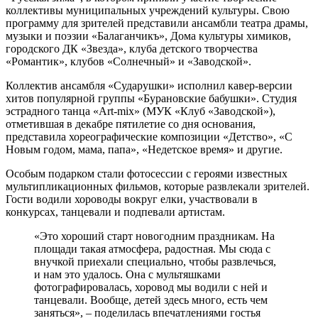
коллективы муниципальных учреждений культуры. Свою
программу для зрителей представили ансамбли театра драмы,
музыки и поэзии «Балаганчикъ», Дома культуры химиков,
городского ДК «Звезда», клуба детского творчества
«Романтик», клубов «Солнечный» и «Заводской».
Коллектив ансамбля «Сударушки» исполнил кавер-версии
хитов популярной группы «Бурановские бабушки». Студия
эстрадного танца «
Art
-
mix
» (МУК «Клуб «Заводской»),
отметившая в декабре пятилетие со дня основания,
представила хореографические композиции «Детство», «С
Новым годом, мама, папа», «Недетское время» и другие.
Особым подарком стали фотосессии с героями известных
мультипликационных фильмов, которые развлекали зрителей.
Гости водили хороводы вокруг елки, участвовали в
конкурсах, танцевали и подпевали артистам.
«Это хороший старт новогодним праздникам. На
площади такая атмосфера, радостная. Мы сюда с
внучкой приехали специально, чтобы развлечься,
и нам это удалось. Она с мультяшками
фотографировалась, хоровод мы водили с ней и
танцевали. Вообще, детей здесь много, есть чем
заняться», – поделилась впечатлениями гостья