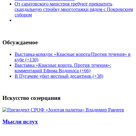
От саратовского минстроя требуют прекратить
скандальную стройку многоэтажки рядом с Покровским
собором
Обсуждаемое
Выставка-конкурс «Красные ворота/Против течения» в
кубе (+130)
Выставка «Красные ворота. Против течения»:
комментарий Ефима Водоноса (+66)
В Пугачеве убит местный десантник (+38)
Искусство созерцания
Мысли вслух