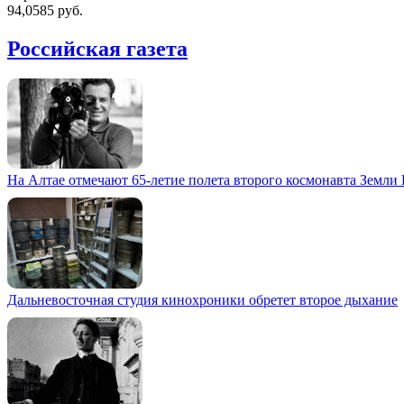
94,0585 руб.
Российская газета
На Алтае отмечают 65-летие полета второго космонавта Земли
Дальневосточная студия кинохроники обретет второе дыхание