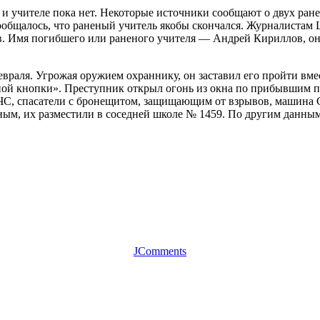
 учителе пока нет. Некоторые источники сообщают о двух ран
сообщалось, что раненый учитель якобы скончался. Журналистам
в. Имя погибшего или раненого учителя — Андрей Кириллов, он
враля. Угрожая оружием охраннику, он заставил его пройти вмес
ой кнопки». Преступник открыл огонь из окна по прибывшим п
ЧС, спасатели с бронещитом, защищающим от взрывов, машина
м, их разместили в соседней школе № 1459. По другим данным, 
JComments