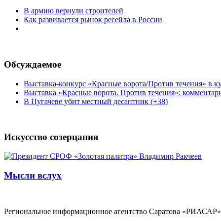
В армию вернули строителей
Как развивается рынок ресейла в России
Обсуждаемое
Выставка-конкурс «Красные ворота/Против течения» в ку
Выставка «Красные ворота. Против течения»: комментар
В Пугачеве убит местный десантник (+38)
Искусство созерцания
Мысли вслух
Региональное информационное агентство Саратова «РИАСАР».