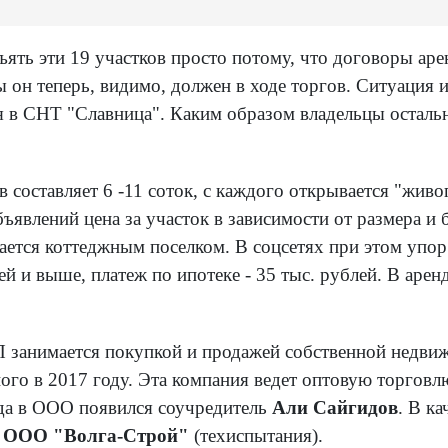
зъять эти 19 участков просто потому, что договоры а
он теперь, видимо, должен в ходе торгов. Ситуация ин
я в СНТ "Славница". Каким образом владельцы остальн
оставляет 6 -11 соток, с каждого открывается "живопи
бъявлений цена за участок в зависимости от размера и
ается коттеджным поселком. В соцсетях при этом упор
ей и выше, платеж по ипотеке - 35 тыс. рублей. В арен
П занимается покупкой и продажей собственной недвиж
ого в 2017 году. Эта компания ведет оптовую торго
ода в ООО появился соучредитель
Али Сайгидов
. В к
м
ООО "Волга-Строй"
(техиспытания).