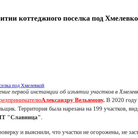
витии коттеджного поселка под Хмелевк
ние первой инстанции об изъятии участков в Хмелев
предпринимателю
Александру Вельямову
.
В 2020 году 
ильщик. Территория была нарезана на 199 участков, в
Т "Славница"
.
оверку и выяснили, что участки не огорожены, не зас