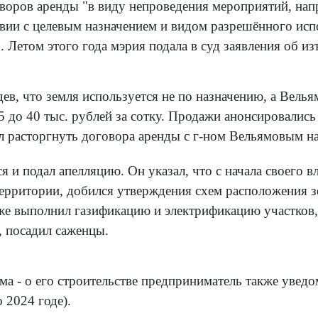
говоров аренды "в виду непроведения мероприятий, на
вии с целевым назначением и видом разрешённого испол
 Летом этого года мэрия подала в суд заявления об и
дев, что земля используется не по назначению, а Вел
 15 до 40 тыс. рублей за сотку. Продажи анонсировали
л расторгнуть договора аренды с г-ном Вельямовым на
я и подал апелляцию. Он указал, что с начала своего 
территории, добился утверждения схем расположения з
акже выполнил газификацию и электрификацию участков
, посадил саженцы.
ма - о его строительстве предприниматель также уведо
о 2024 годе).