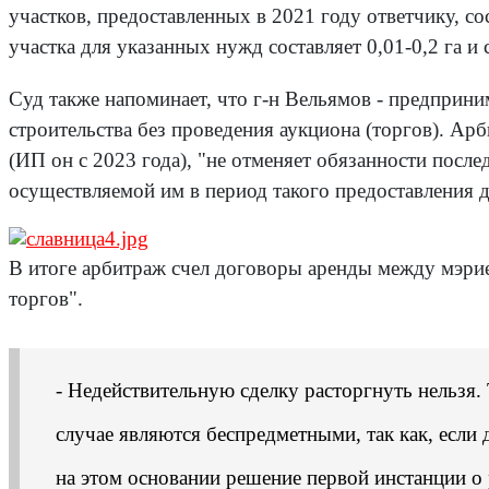
участков, предоставленных в 2021 году ответчику, со
участка для указанных нужд составляет 0,01-0,2 га 
Суд также напоминает, что г-н Вельямов - предприни
строительства без проведения аукциона (торгов). Арб
(ИП он с 2023 года), "не отменяет обязанности посл
осуществляемой им в период такого предоставления д
В итоге арбитраж счел договоры аренды между мэрие
торгов".
- Недействительную сделку расторгнуть нельзя.
случае являются беспредметными, так как, если
на этом основании решение первой инстанции о