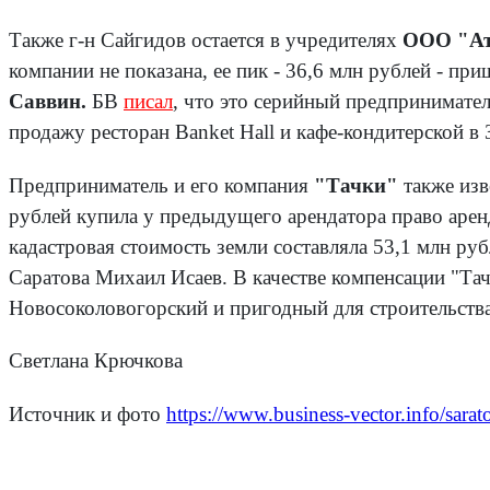
Также г-н Сайгидов остается в учредителях
ООО "Ат
компании не показана, ее пик - 36,6 млн рублей - п
Саввин.
БВ
писал
, что это серийный предпринимат
продажу ресторан Banket Hall и кафе-кондитерской в
Предприниматель и его компания
"Тачки"
также изв
рублей купила у предыдущего арендатора право аренды
кадастровая стоимость земли составляла 53,1 млн ру
Саратова Михаил Исаев. В качестве компенсации "Тач
Новосоколовогорский и пригодный для строительств
Светлана Крючкова
Источник и фото
https://www.business-vector.info/sar