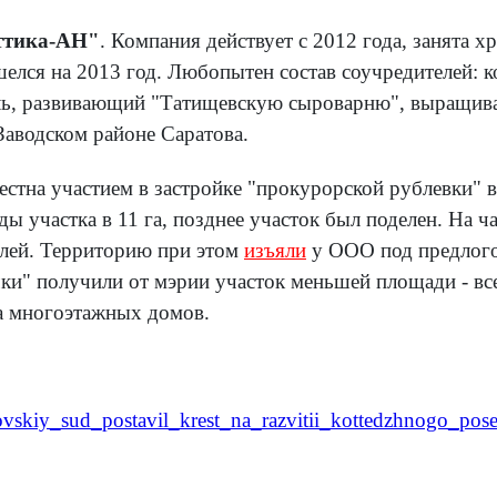
тика-АН"
. Компания действует с 2012 года, занята 
ришелся на 2013 год. Любопытен состав соучредителей:
ель, развивающий "Татищевскую сыроварню", выращива
 Заводском районе Саратова.
естна участием в застройке "прокурорской рублевки" в
 участка в 11 га, позднее участок был поделен. На ча
блей. Территорию при этом
изъяли
у ООО под предлогом
ки" получили от мэрии участок меньшей площади - все
а многоэтажных домов.
atovskiy_sud_postavil_krest_na_razvitii_kottedzhnogo_p