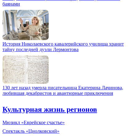
баянами
История Николаевского кавалерийского училища хранит
тайну последней дуэли Лермонтова
130 лет назад умерла писательница Екатерина Лачинова,
любившая декабристов и авантюрные приключения
Культурная жизнь регионов
Мюзикл «Еврейское счастье»
Спектакль «Циолковский»