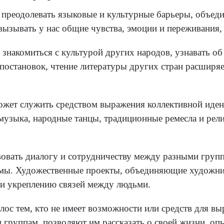
 преодолевать языковые и культурные барьеры, объед
вызывать у нас общие чувства, эмоции и переживания
знакомиться с культурой других народов, узнавать об
 постановок, чтение литературы других стран расширя
ожет служить средством выражения коллективной иден
 музыка, народные танцы, традиционные ремесла и ре
вовать диалогу и сотрудничеству между разными груп
емы. Художественные проекты, объединяющие художник
и укреплению связей между людьми.
лос тем, кто не имеет возможности или средств для в
руппам, позволяют им рассказать о своей жизни, опы