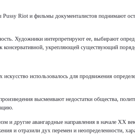
ы Pussy Riot и фильмы документалистов поднимают ос
ьность. Художники интерпретируют ее, выбирают опред
ак консервативной, укрепляющей существующий порядо
х искусство использовалось для продвижения определ
произведения высмеивают недостатки общества, полити
ацию.
изм и другие авангардные направления в начале XX в
ения и отразили дух перемен и неопределенности, хар