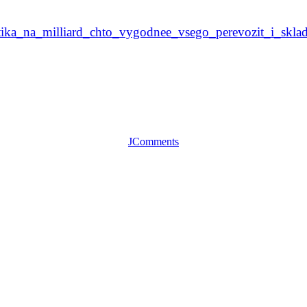
istika_na_milliard_chto_vygodnee_vsego_perevozit_i_sklad
JComments