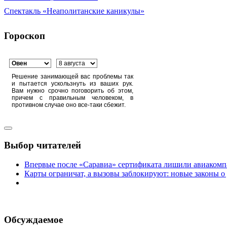
Спектакль «Неаполитанские каникулы»
Гороскоп
Решение занимающей вас проблемы так
и пытается ускользнуть из ваших рук.
Вам нужно срочно поговорить об этом,
причем с правильным человеком, в
противном случае оно все-таки сбежит.
Выбор читателей
Впервые после «Саравиа» сертификата лишили авиакомпа
Карты ограничат, а вызовы заблокируют: новые законы о
Обсуждаемое