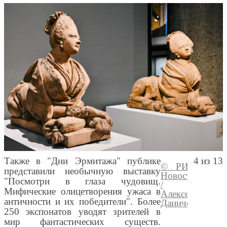
Также в "Дни Эрмитажа" публике
4 из 13
© РИА
Перей
представили необычную выставку
Новости
медиа
"Посмотри в глаза чудовищ.
/
Мифические олицетворения ужаса в
Алексей
античности и их победители". Более
Даничев
250 экспонатов уводят зрителей в
мир фантастических существ.