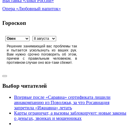
Выставка «Лики России»
Опера «Любовный напиток»
Гороскоп
Решение занимающей вас проблемы так
и пытается ускользнуть из ваших рук.
Вам нужно срочно поговорить об этом,
причем с правильным человеком, в
противном случае оно все-таки сбежит.
Выбор читателей
Впервые после «Саравиа» сертификата лишили
авиакомпанию из Поволжья, за что Росавиация
запретила «Ижиавиа» летать
Карты ограничат, а вызовы заблокируют: новые законы
о деньгах, звонках и мошенниках