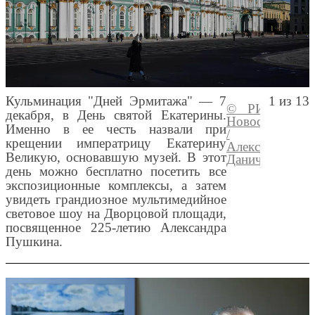
Кульминация "Дней Эрмитажа" — 7
1 из 13
© РИА
Пере
декабря, в День святой Екатерины.
Новости
меди
Именно в ее честь назвали при
/
крещении императрицу Екатерину
Алексей
Великую, основавшую музей. В этот
Даничев
день можно бесплатно посетить все
экспозиционные комплексы, а затем
увидеть грандиозное мультимедийное
световое шоу на Дворцовой площади,
посвященное 225-летию Александра
Пушкина.