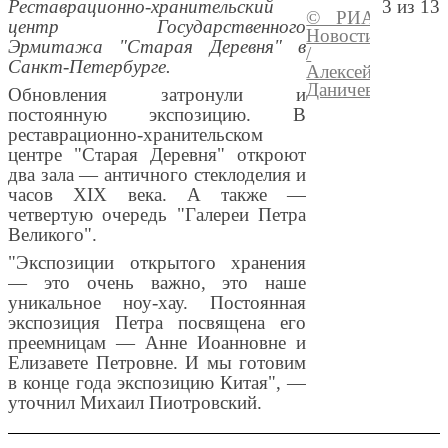
Реставрационно-хранительский
3 из 13
© РИА
Перейт
центр Государственного
Новости
медиаб
Эрмитажа "Старая Деревня" в
/
Санкт-Петербурге.
Алексей
Даничев
Обновления затронули и
постоянную экспозицию. В
реставрационно-хранительском
центре "Старая Деревня" откроют
два зала — античного стеклоделия и
часов XIX века. А также —
четвертую очередь "Галереи Петра
Великого".
"Экспозиции открытого хранения
— это очень важно, это наше
уникальное ноу-хау. Постоянная
экспозиция Петра посвящена его
преемницам — Анне Иоанновне и
Елизавете Петровне. И мы готовим
в конце года экспозицию Китая", —
уточнил Михаил Пиотровский.