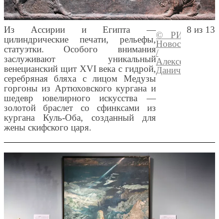
Из Ассирии и Египта —
8 из 13
© РИА
Перей
цилиндрические печати, рельефы,
Новости
медиа
статуэтки. Особого внимания
/
заслуживают уникальный
Алексей
венецианский щит XVI века с гидрой,
Даничев
серебряная бляха с лицом Медузы
горгоны из Артюховского кургана и
шедевр ювелирного искусства —
золотой браслет со сфинксами из
кургана Куль-Оба, созданный для
жены скифского царя.