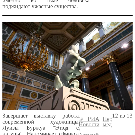
именно во тьме человека
поджидают ужасные существа.
Завершает выставку работа
12 из 13
© РИА
Перейти в
современной художницы
Новости
медиабанк
Луизы Буржуа "Этюд с
/
натуры". Напоминает сфинкса