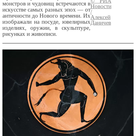
© РИА
Перейти
монстров и чудовищ встречаются в
Новости
медиаба
искусстве самых разных эпох — от
/
античности до Нового времени. Их
Алексей
изображали на посуде, ювелирных
Даничев
изделиях, оружии, в скульптуре,
рисунках и живописи.