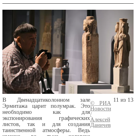
В Двенадцатиколонном зале
11 из 13
© РИА
Перейти
Эрмитажа царит полумрак. Это
Новости
медиаба
необходимо как для
/
экспонирования графических
Алексей
листов, так и для создания
Даничев
таинственной атмосферы. Ведь