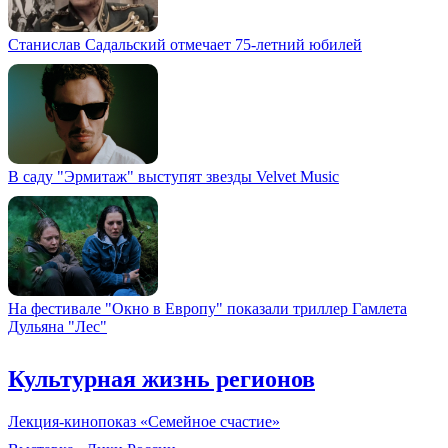
Станислав Садальский отмечает 75-летний юбилей
В саду "Эрмитаж" выступят звезды Velvet Music
На фестивале "Окно в Европу" показали триллер Гамлета
Дульяна "Лес"
Культурная жизнь регионов
Лекция-кинопоказ «Семейное счастие»