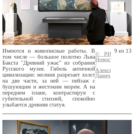
Имеются и живописные работы. В
9 из 13
© РИА
Перей
том числе — большое полотно Льва
Новости
медиа
Бакста "Древний ужас" из собрания
/
Русского музея. Гибель античной
Алексей
цивилизации: молния разрезает холст
Даничев
на две части, за ней — пейзаж с
бушующим и жестоким морем. А на
переднем плане, контрастируя с
губительной стихией, спокойно
улыбается древняя статуя.