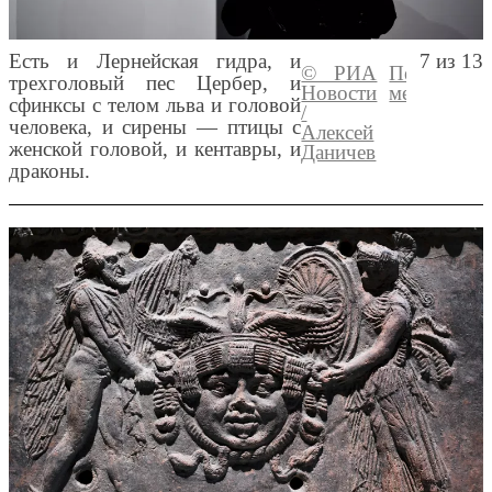
Есть и Лернейская гидра, и
7 из 13
© РИА
Перейти в
трехголовый пес Цербер, и
Новости
медиабанк
сфинксы с телом льва и головой
/
человека, и сирены — птицы с
Алексей
женской головой, и кентавры, и
Даничев
драконы.