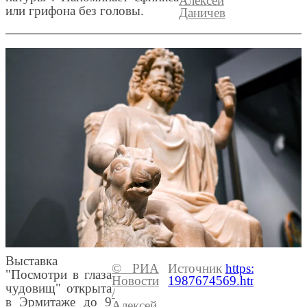
Алексей
или грифона без головы.
Даничев
Выставка
© РИА
Источник
https://ria.ru/
"Посмотри в глаза
Новости
1987674569.html
чудовищ" открыта
/
в Эрмитаже до 9
Алексей