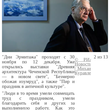
"Дни Эрмитажа" проходят с 30
2 из 13
© РИА
Перейт
ноября по 12 декабря. Уже
Новости
медиаб
открылись выставки "Древняя
/ Михаил
архитектура Чеченской Республики
Куравлев
— в новом свете", "Безмерно
обожая изумруд", а также "Пир и
праздник в античной культуре".
"Люди в то время умели совмещать
труд с праздником, умели
благодарить себя и других за
выполненную работу. Как это