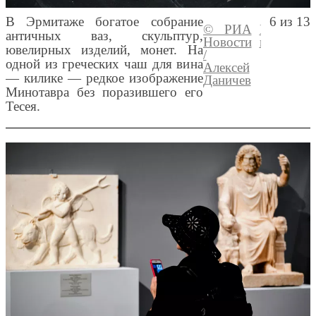
В Эрмитаже богатое собрание
6 из 13
© РИА
Перейти 
античных ваз, скульптур,
Новости
медиабан
ювелирных изделий, монет. На
/
одной из греческих чаш для вина
Алексей
— килике — редкое изображение
Даничев
Минотавра без поразившего его
Тесея.