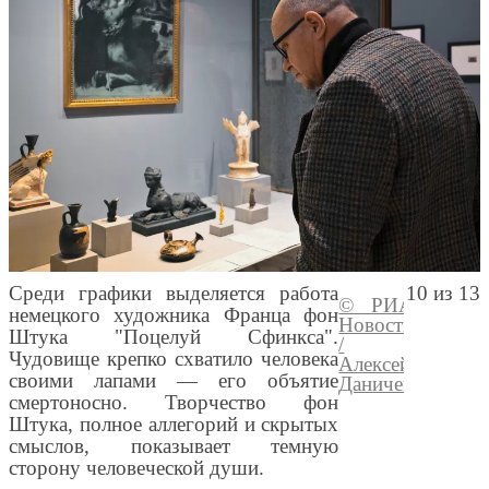
Среди графики выделяется работа
10 из 13
© РИА
Перейт
немецкого художника Франца фон
Новости
медиаб
Штука "Поцелуй Сфинкса".
/
Чудовище крепко схватило человека
Алексей
своими лапами — его объятие
Даничев
смертоносно. Творчество фон
Штука, полное аллегорий и скрытых
смыслов, показывает темную
сторону человеческой души.