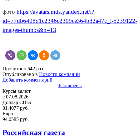
фото
https://avatars.mds.yandex.net/i?
id=77db6408d1c2346c2309ce364b82a47c_l-5239122-
images-thumbs&n=13
Прочитано
542
раз
Опубликовано в
Новости компаний
Добавить комментарий
JComments
Курсы валют
c 07.08.2026
Доллар США
81,4077 руб.
Евро
94,0585 руб.
Российская газета