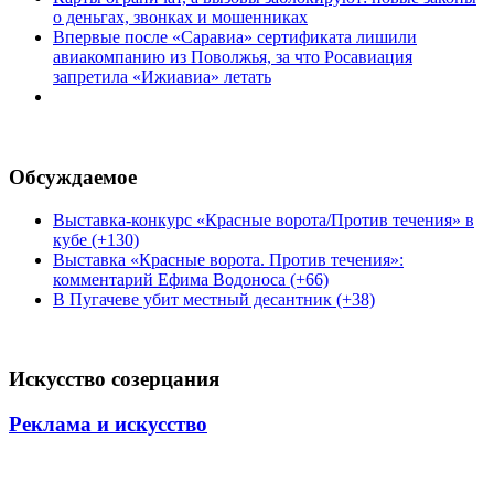
о деньгах, звонках и мошенниках
Впервые после «Саравиа» сертификата лишили
авиакомпанию из Поволжья, за что Росавиация
запретила «Ижиавиа» летать
Обсуждаемое
Выставка-конкурс «Красные ворота/Против течения» в
кубе (+130)
Выставка «Красные ворота. Против течения»:
комментарий Ефима Водоноса (+66)
В Пугачеве убит местный десантник (+38)
Искусство созерцания
Реклама и искусство