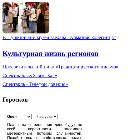
В Пушкинский музей заехала "Алмазная колесница"
Культурная жизнь регионов
Просветительский цикл «Традиции русского письма»
Спектакль «XX век. Бал»
Спектакль «Телефон доверия»
Гороскоп
Планы на сегодняшний день будут по
всей вероятности поломаны
метеоритным потоком случайностей.
Позаботьтесь о собственных тылах,