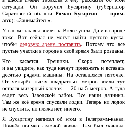
ситуации. Он поручил Бусаргину (губернатор
Саратовской области
Роман Бусаргин
, —
прим.
авт.
): «Занимайтесь».
У нас же так вся земля на Волге ушла. Да и в городе
тоже. Вот сейчас не могут найти пустого куска,
чтобы
ледовую арену поставить
. Потому что все
пустые участки в городе в своё время были розданы.
Что касается Трещихи. Скоро потеплеет,
и вы увидите, как туда начнут приезжать и вставать
десятью рядами машины. На оставшемся пяточке.
От четырёх тысяч квадратных метров земли тут
остался мизерный клочок — 20 на 5 метров. А туда
ездит весь Заводской район. Все наши дачники.
Там же всё время спускали лодки. Теперь ни лодок
не спустить, ни пляжа нет, ничего.
Я Бусаргину написал об этом в Телеграмм-канал.
Привёл пример ледовой арены. Там был скандал,