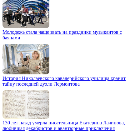
Молодежь стала чаще звать на праздники музыкантов с
баянами
История Николаевского кавалерийского училища хранит
тайну последней дуэли Лермонтова
130 лет назад умерла писательница Екатерина Лачинова,
любившая декабристов и авантюрные приключения