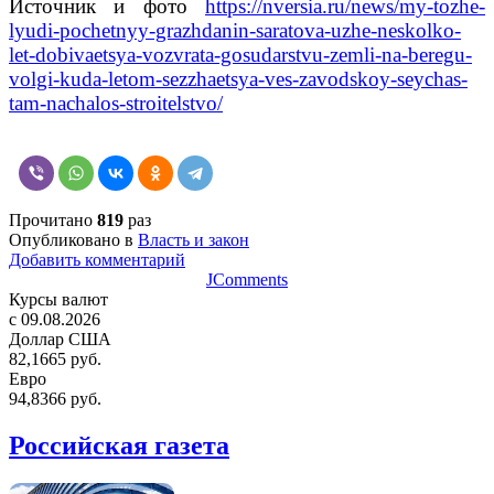
Источник и фото
https://nversia.ru/news/my-tozhe-
lyudi-pochetnyy-grazhdanin-saratova-uzhe-neskolko-
let-dobivaetsya-vozvrata-gosudarstvu-zemli-na-beregu-
volgi-kuda-letom-sezzhaetsya-ves-zavodskoy-seychas-
tam-nachalos-stroitelstvo/
Прочитано
819
раз
Опубликовано в
Власть и закон
Добавить комментарий
JComments
Курсы валют
c 09.08.2026
Доллар США
82,1665 руб.
Евро
94,8366 руб.
Российская газета