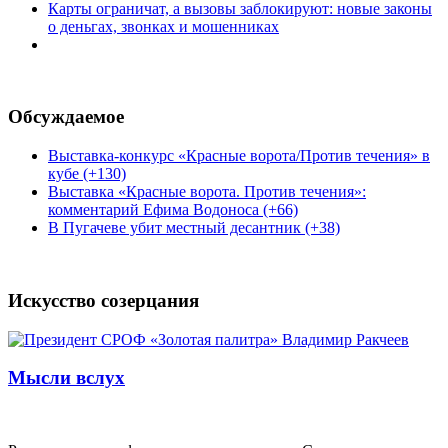
Карты ограничат, а вызовы заблокируют: новые законы
о деньгах, звонках и мошенниках
Обсуждаемое
Выставка-конкурс «Красные ворота/Против течения» в
кубе (+130)
Выставка «Красные ворота. Против течения»:
комментарий Ефима Водоноса (+66)
В Пугачеве убит местный десантник (+38)
Искусство созерцания
Мысли вслух