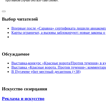
противном случае оно все-таки сбежит.
Выбор читателей
Впервые после «Саравиа» сертификата лишили авиакомпа
Карты ограничат, а вызовы заблокируют: новые законы о
Обсуждаемое
Выставка-конкурс «Красные ворота/Против течения» в ку
Выставка «Красные ворота. Против течения»: комментар
В Пугачеве убит местный десантник (+38)
Искусство созерцания
Реклама и искусство