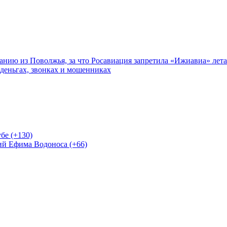
нию из Поволжья, за что Росавиация запретила «Ижиавиа» лета
 деньгах, звонках и мошенниках
бе (+130)
ий Ефима Водоноса (+66)