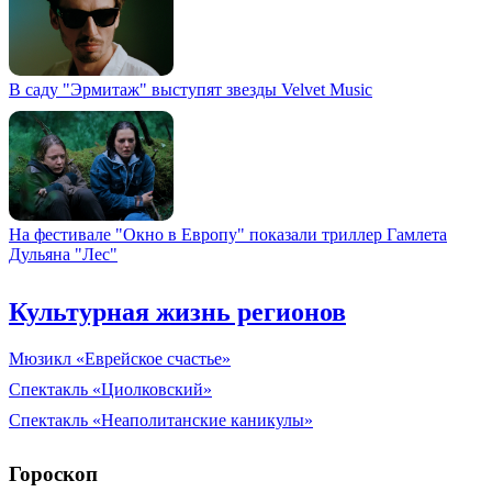
В саду "Эрмитаж" выступят звезды Velvet Music
На фестивале "Окно в Европу" показали триллер Гамлета
Дульяна "Лес"
Культурная жизнь регионов
Мюзикл «Еврейское счастье»
Спектакль «Циолковский»
Спектакль «Неаполитанские каникулы»
Гороскоп