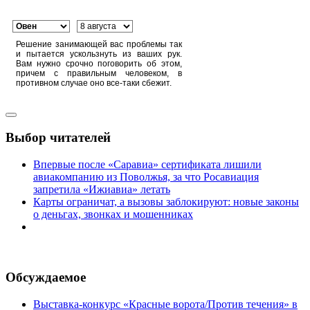
Решение занимающей вас проблемы так
и пытается ускользнуть из ваших рук.
Вам нужно срочно поговорить об этом,
причем с правильным человеком, в
противном случае оно все-таки сбежит.
Выбор читателей
Впервые после «Саравиа» сертификата лишили
авиакомпанию из Поволжья, за что Росавиация
запретила «Ижиавиа» летать
Карты ограничат, а вызовы заблокируют: новые законы
о деньгах, звонках и мошенниках
Обсуждаемое
Выставка-конкурс «Красные ворота/Против течения» в