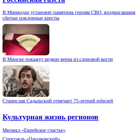
В Минводах установят памятник героям СВО, воздвигавшим
сбитые поклонные кресты
В Минске покажут редкие веера из слоновой кости
Станислав Садальский отмечает 75-летний юбилей
Культурная жизнь регионов
Мюзикл «Еврейское счастье»
Спектакль «Циолковский»