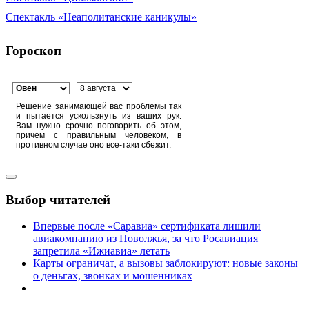
Спектакль «Неаполитанские каникулы»
Гороскоп
Решение занимающей вас проблемы так
и пытается ускользнуть из ваших рук.
Вам нужно срочно поговорить об этом,
причем с правильным человеком, в
противном случае оно все-таки сбежит.
Выбор читателей
Впервые после «Саравиа» сертификата лишили
авиакомпанию из Поволжья, за что Росавиация
запретила «Ижиавиа» летать
Карты ограничат, а вызовы заблокируют: новые законы
о деньгах, звонках и мошенниках