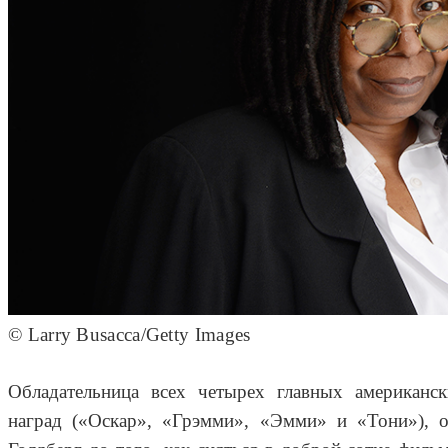
© Larry Busacca/Getty Images
Обладательница всех четырех главных американск
наград («Оскар», «Грэмми», «Эмми» и «Тони»), о