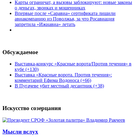
Карты ограничат, а вызовы заблокируют: новые законы
о деньгах, звонках и мошенниках
Впервые после «Саравиа» сертификата лишили
авиакомпанию из Поволжья, за что Росавиация
запретила «Ижиавиа» летать
Обсуждаемое
Выставка-конкурс «Красные ворота/Против течения» в
кубе (+130)
Выставка «Красные ворота. Против течения»:
комментарий Ефима Водоноса (+66)
В Пугачеве убит местный десантник (+38)
Искусство созерцания
Мысли вслух