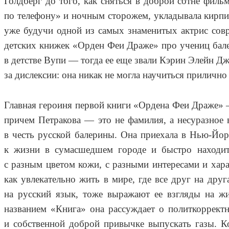
Голдберг до того, как сняться в доброй сотне филь
по телефону» и ночным сторожем, укладывала кирпи
уже будучи одной из самых знаменитых актрис совр
детских книжек «Орден Феи Драже» про учениц бале
в детстве Вупи — тогда ее еще звали Кэрин Элейн Д
за дислексии: она никак не могла научиться прилично 
Главная героиня первой книги «Ордена Феи Драже» 
причем Петракова — это не фамилия, а несуразное 
в честь русской балерины. Она приехала в Нью-Йор
к жизни в сумасшедшем городе и быстро находит
с разным цветом кожи, с разными интересами и хара
как увлекательно жить в мире, где все друг на дру
на русский язык, тоже выражают ее взгляды на ж
названием «Книга» она рассуждает о политкоррект
и собственной доброй привычке выпускать газы. Ко