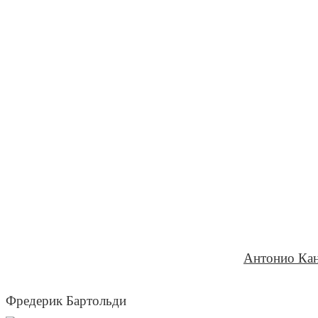
Антонио Кан
Фредерик Бартольди