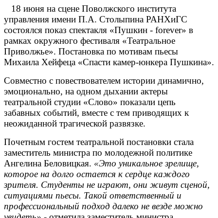
18 июня на сцене Поволжского института
управления имени П.А. Столыпина РАНХиГС
состоялся показ спектакля «Пушкин - forever» в
рамках окружного фестиваля «Театральное
Приволжье». Постановка по мотивам пьесы
Михаила Хейфеца «Спасти камер-юнкера Пушкина».
Совместно с повествователем истории динамично,
эмоционально, на одном дыхании актеры
театральной студии «Слово» показали цепь
забавных событий, вместе с тем приводящих к
неожиданной трагической развязке.
Почетным гостем театральной постановки стала
заместитель министра по молодежной политике
Ангелина Беловицкая.
«Это уникальное зрелище,
которое на долго остается к сердце каждого
зрителя. Студенты не играют, они живут сценой,
ситуациями пьесы. Такой ответственный и
профессиональный подход далеко не везде можно
увидеть»
- отметила заместитель министра.