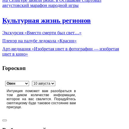
На Селигере забили рюхи: в Осташкове стартовал
августовский марафон народной игры
Культурная жизнь регионов
Экскурсия «Вместо смерти был свет…»
Пленэр на палубе ледокола «Красин»
Арт-медиация «Изобретая цвет в фотографии — изобретая
цвет в кино»
Гороскоп
Интуиция поможет вам разобраться в
том диком количестве информации,
которое на вас свалится. Порадуйтесь
скептицизму буде таковое состояние вам
присуще.