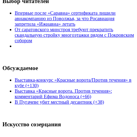
Выбор читателей
Впервые после «Саравиа» сертификата лишили
авиакомпанию из Поволжья, за что Росавиация
запретила «Ижиавиа» летать
От саратовского минстроя требуют прекратить
скандальную стройку многоэтажки рядом с Покровским
собором
Обсуждаемое
Выставка-конкурс «Красные ворота/Против течения» в
кубе (+130)
Выставка «Красные ворота. Против течения»:
комментарий Ефима Водоноса (+66)
В Пугачеве убит местный десантник (+38)
Искусство созерцания