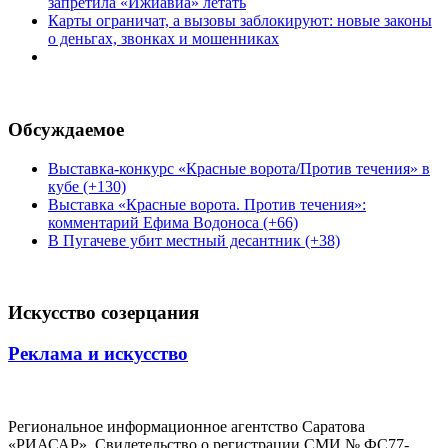
запретила «Ижиавиа» летать
Карты ограничат, а вызовы заблокируют: новые законы
о деньгах, звонках и мошенниках
Обсуждаемое
Выставка-конкурс «Красные ворота/Против течения» в
кубе (+130)
Выставка «Красные ворота. Против течения»:
комментарий Ефима Водоноса (+66)
В Пугачеве убит местный десантник (+38)
Искусство созерцания
Реклама и искусство
Региональное информационное агентство Саратова
«РИАСАР». Свидетельство о регистрации СМИ № ФС77-