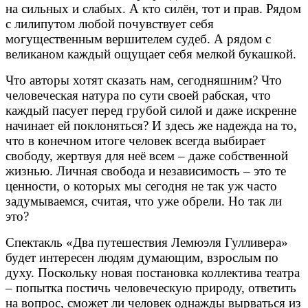
на сильных и слабых. А кто силён, тот и прав. Рядом
с лилипутом любой почувствует себя
могущественным вершителем судеб. А рядом с
великаном каждый ощущает себя мелкой букашкой.
Что авторы хотят сказать нам, сегодняшним? Что
человеческая натура по сути своей рабская, что
каждый пасует перед грубой силой и даже искренне
начинает ей поклоняться? И здесь же надежда на то,
что в конечном итоге человек всегда выбирает
свободу, жертвуя для неё всем – даже собственной
жизнью. Личная свобода и независимость – это те
ценности, о которых мы сегодня не так уж часто
задумываемся, считая, что уже обрели. Но так ли
это?
Спектакль «Два путешествия Лемюэля Гулливера»
будет интересен людям думающим, взрослым по
духу. Поскольку новая постановка коллектива театра
– попытка постичь человеческую природу, ответить
на вопрос, сможет ли человек однажды вырваться из