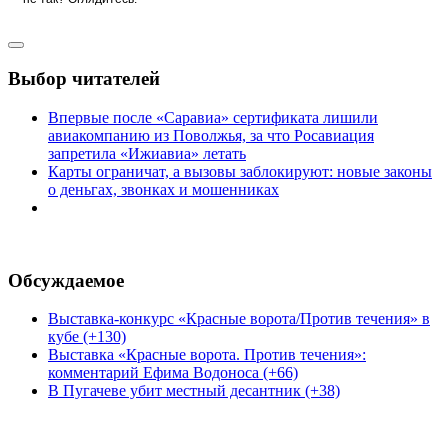
Выбор читателей
Впервые после «Саравиа» сертификата лишили
авиакомпанию из Поволжья, за что Росавиация
запретила «Ижиавиа» летать
Карты ограничат, а вызовы заблокируют: новые законы
о деньгах, звонках и мошенниках
Обсуждаемое
Выставка-конкурс «Красные ворота/Против течения» в
кубе (+130)
Выставка «Красные ворота. Против течения»:
комментарий Ефима Водоноса (+66)
В Пугачеве убит местный десантник (+38)