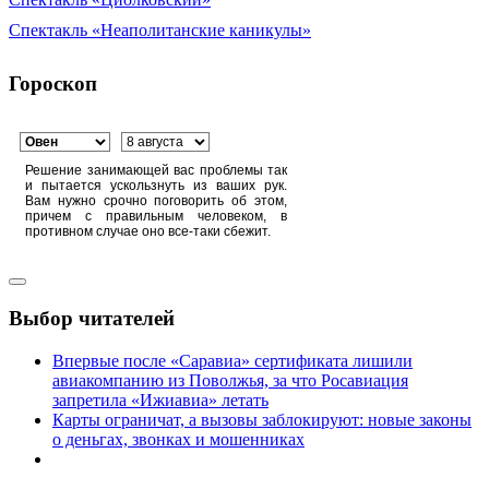
Спектакль «Неаполитанские каникулы»
Гороскоп
Решение занимающей вас проблемы так
и пытается ускользнуть из ваших рук.
Вам нужно срочно поговорить об этом,
причем с правильным человеком, в
противном случае оно все-таки сбежит.
Выбор читателей
Впервые после «Саравиа» сертификата лишили
авиакомпанию из Поволжья, за что Росавиация
запретила «Ижиавиа» летать
Карты ограничат, а вызовы заблокируют: новые законы
о деньгах, звонках и мошенниках