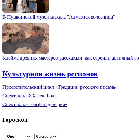
В Пушкинский музей заехала "Алмазная колесница"
Клейма древних мастеров рассказали, как строили античный г
Культурная жизнь регионов
Просветительский цикл «Традиции русского письма»
Спектакль «XX век. Бал»
Спектакль «Телефон доверия»
Гороскоп