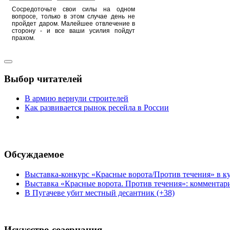
Сосредоточьте свои силы на одном
вопросе, только в этом случае день не
пройдет даром. Малейшее отвлечение в
сторону - и все ваши усилия пойдут
прахом.
Выбор читателей
В армию вернули строителей
Как развивается рынок ресейла в России
Обсуждаемое
Выставка-конкурс «Красные ворота/Против течения» в ку
Выставка «Красные ворота. Против течения»: комментар
В Пугачеве убит местный десантник (+38)
Искусство созерцания