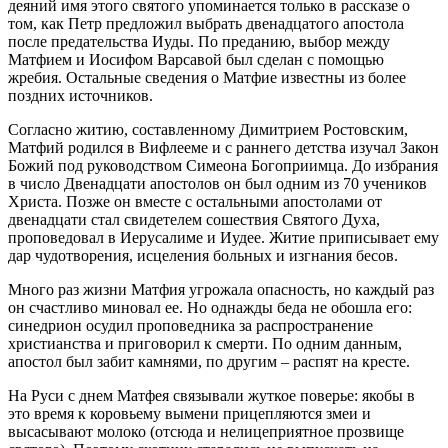
деяний имя этого святого упоминается только в рассказе о
том, как Петр предложил выбрать двенадцатого апостола
после предательства Иуды. По преданию, выбор между
Матфием и Иосифом Варсавой был сделан с помощью
жребия. Остальные сведения о Матфие известны из более
поздних источников.
Согласно житию, составленному Димитрием Ростовским,
Матфий родился в Вифлееме и с раннего детства изучал Закон
Божий под руководством Симеона Богоприимца. До избрания
в число Двенадцати апостолов он был одним из 70 учеников
Христа. Позже он вместе с остальными апостолами от
двенадцати стал свидетелем сошествия Святого Духа,
проповедовал в Иерусалиме и Иудее. Житие приписывает ему
дар чудотворения, исцеления больных и изгнания бесов.
Много раз жизни Матфия угрожала опасность, но каждый раз
он счастливо миновал ее. Но однажды беда не обошла его:
синедрион осудил проповедника за распространение
христианства и приговорил к смерти. По одним данным,
апостол был забит камнями, по другим – распят на кресте.
На Руси с днем Матфея связывали жуткое поверье: якобы в
это время к коровьему вымени прицепляются змеи и
высасывают молоко (отсюда и нелицеприятное прозвище