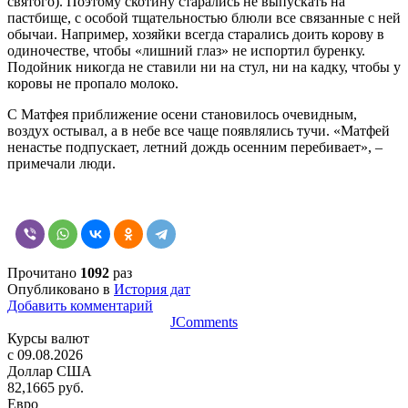
святого). Поэтому скотину старались не выпускать на
пастбище, с особой тщательностью блюли все связанные с ней
обычаи. Например, хозяйки всегда старались доить корову в
одиночестве, чтобы «лишний глаз» не испортил буренку.
Подойник никогда не ставили ни на стул, ни на кадку, чтобы у
коровы не пропало молоко.
С Матфея приближение осени становилось очевидным,
воздух остывал, а в небе все чаще появлялись тучи. «Матфей
ненастье подпускает, летний дождь осенним перебивает», –
примечали люди.
Прочитано
1092
раз
Опубликовано в
История дат
Добавить комментарий
JComments
Курсы валют
c 09.08.2026
Доллар США
82,1665 руб.
Евро