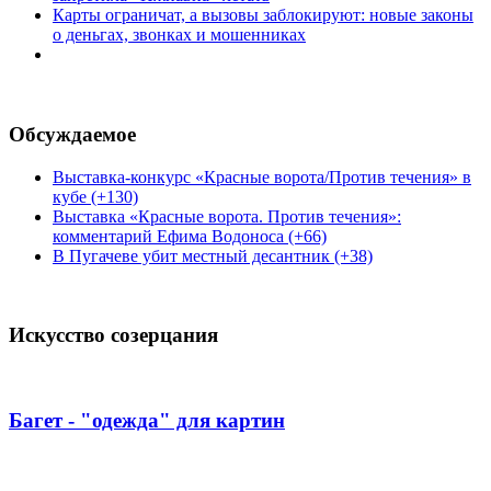
Карты ограничат, а вызовы заблокируют: новые законы
о деньгах, звонках и мошенниках
Обсуждаемое
Выставка-конкурс «Красные ворота/Против течения» в
кубе (+130)
Выставка «Красные ворота. Против течения»:
комментарий Ефима Водоноса (+66)
В Пугачеве убит местный десантник (+38)
Искусство созерцания
Багет - "одежда" для картин