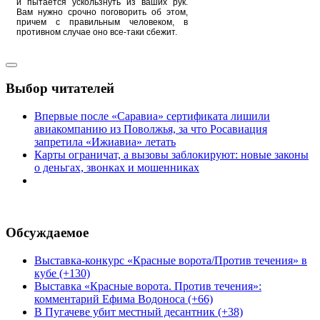
и пытается ускользнуть из ваших рук.
Вам нужно срочно поговорить об этом,
причем с правильным человеком, в
противном случае оно все-таки сбежит.
Выбор читателей
Впервые после «Саравиа» сертификата лишили
авиакомпанию из Поволжья, за что Росавиация
запретила «Ижиавиа» летать
Карты ограничат, а вызовы заблокируют: новые законы
о деньгах, звонках и мошенниках
Обсуждаемое
Выставка-конкурс «Красные ворота/Против течения» в
кубе (+130)
Выставка «Красные ворота. Против течения»:
комментарий Ефима Водоноса (+66)
В Пугачеве убит местный десантник (+38)