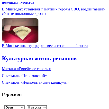
немецких туристов
В Минводах установят памятник героям СВО, воздвигавшим
сбитые поклонные кресты
В Минске покажут редкие веера из слоновой кости
Культурная жизнь регионов
Мюзикл «Еврейское счастье»
Спектакль «Циолковский»
Спектакль «Неаполитанские каникулы»
Гороскоп