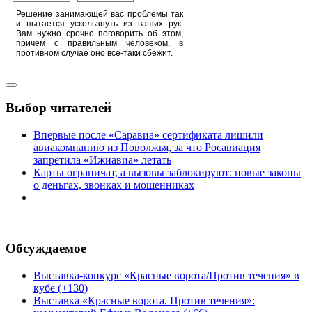
Решение занимающей вас проблемы так
и пытается ускользнуть из ваших рук.
Вам нужно срочно поговорить об этом,
причем с правильным человеком, в
противном случае оно все-таки сбежит.
Выбор читателей
Впервые после «Саравиа» сертификата лишили
авиакомпанию из Поволжья, за что Росавиация
запретила «Ижиавиа» летать
Карты ограничат, а вызовы заблокируют: новые законы
о деньгах, звонках и мошенниках
Обсуждаемое
Выставка-конкурс «Красные ворота/Против течения» в
кубе (+130)
Выставка «Красные ворота. Против течения»: