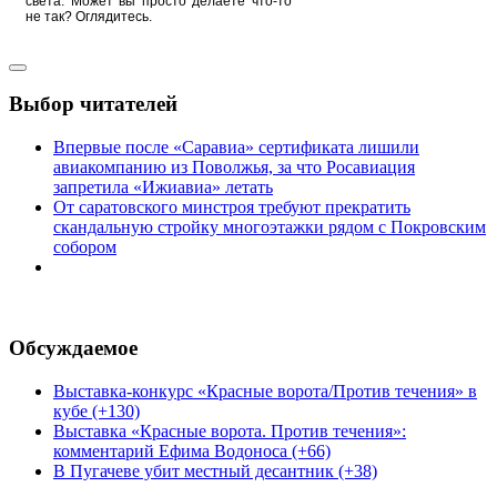
света. Может вы просто делаете что-то
не так? Оглядитесь.
Выбор читателей
Впервые после «Саравиа» сертификата лишили
авиакомпанию из Поволжья, за что Росавиация
запретила «Ижиавиа» летать
От саратовского минстроя требуют прекратить
скандальную стройку многоэтажки рядом с Покровским
собором
Обсуждаемое
Выставка-конкурс «Красные ворота/Против течения» в
кубе (+130)
Выставка «Красные ворота. Против течения»:
комментарий Ефима Водоноса (+66)
В Пугачеве убит местный десантник (+38)