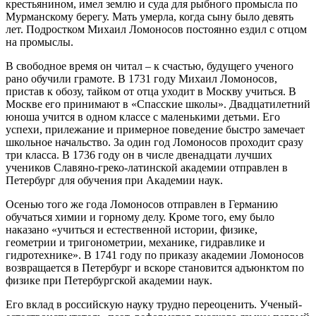
крестьянином, имел землю и суда для рыбного промысла по
Мурманскому берегу. Мать умерла, когда сыну было девять
лет. Подростком Михаил Ломоносов постоянно ездил с отцом
на промыслы.
В свободное время он читал – к счастью, будущего ученого
рано обучили грамоте. В 1731 году Михаил Ломоносов,
пристав к обозу, тайком от отца уходит в Москву учиться. В
Москве его принимают в «Спасские школы». Двадцатилетний
юноша учится в одном классе с маленькими детьми. Его
успехи, прилежание и примерное поведение быстро замечает
школьное начальство. За один год Ломоносов проходит сразу
три класса. В 1736 году он в числе двенадцати лучших
учеников Славяно-греко-латинской академии отправлен в
Петербург для обучения при Академии наук.
Осенью того же года Ломоносов отправлен в Германию
обучаться химии и горному делу. Кроме того, ему было
наказано «учиться и естественной истории, физике,
геометрии и тригонометрии, механике, гидравлике и
гидротехнике». В 1741 году по приказу академии Ломоносов
возвращается в Петербург и вскоре становится адъюнктом по
физике при Петербургской академии наук.
Его вклад в российскую науку трудно переоценить. Ученый-