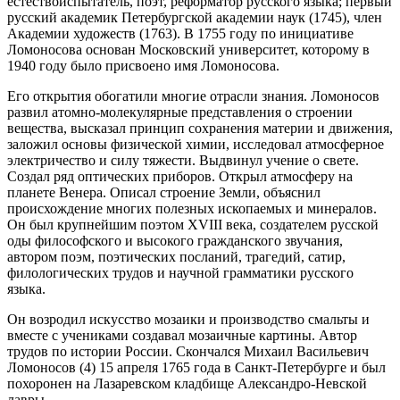
естествоиспытатель, поэт, реформатор русского языка; первый
русский академик Петербургской академии наук (1745), член
Академии художеств (1763). В 1755 году по инициативе
Ломоносова основан Московский университет, которому в
1940 году было присвоено имя Ломоносова.
Его открытия обогатили многие отрасли знания. Ломоносов
развил атомно-молекулярные представления о строении
вещества, высказал принцип сохранения материи и движения,
заложил основы физической химии, исследовал атмосферное
электричество и силу тяжести. Выдвинул учение о свете.
Создал ряд оптических приборов. Открыл атмосферу на
планете Венера. Описал строение Земли, объяснил
происхождение многих полезных ископаемых и минералов.
Он был крупнейшим поэтом XVIII века, создателем русской
оды философского и высокого гражданского звучания,
автором поэм, поэтических посланий, трагедий, сатир,
филологических трудов и научной грамматики русского
языка.
Он возродил искусство мозаики и производство смальты и
вместе с учениками создавал мозаичные картины. Автор
трудов по истории России. Скончался Михаил Васильевич
Ломоносов (4) 15 апреля 1765 года в Санкт-Петербурге и был
похоронен на Лазаревском кладбище Александро-Невской
лавры.