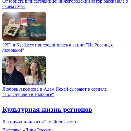
От юриста к писательнице: нижегородский автор рассказала о
своем пути
"РГ" в Кузбассе присоединилась к акции "Из России, с
любовью!"
Любовь Аксенова и Адам Нехай сыграют в сериале
"Подслушано в Выборге"
Культурная жизнь регионов
Лекция-кинопоказ «Семейное счастие»
Выставка «Лики России»