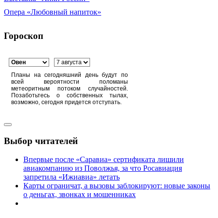
Опера «Любовный напиток»
Гороскоп
Планы на сегодняшний день будут по
всей вероятности поломаны
метеоритным потоком случайностей.
Позаботьтесь о собственных тылах,
возможно, сегодня придется отступать.
Выбор читателей
Впервые после «Саравиа» сертификата лишили
авиакомпанию из Поволжья, за что Росавиация
запретила «Ижиавиа» летать
Карты ограничат, а вызовы заблокируют: новые законы
о деньгах, звонках и мошенниках