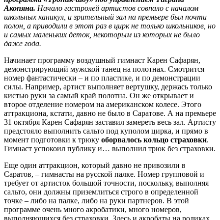
Акопяна.
Начало гастролей артистов совпало с началом
школьных каникул, и зрительный зал на премьере был почти
полон, а приводили в этот раз в цирк не только школьников, но
и самых маленьких деток, некоторым из которых не было
даже года.
Начинает программу воздушный гимнаст Карен Сафарян,
демонстрирующий мужской танец на полотнах. Смотрится
номер фантастически – и по пластике, и по демонстрации
силы. Например, артист выполняет вертушку, держась только
кистью руки за самый край полотна. Он же открывает и
второе отделение номером на американском колесе. Этого
аттракциона, кстати, давно не было в Саратове. А на премьере
31 октября Карен Сафарян заставил замереть весь зал. Артисту
предстояло выполнить сальто под куполом цирка, и прямо в
момент подготовки к трюку
оборвалось кольцо страховки
.
Гимнаст успокоил публику и… выполнил трюк без страховки.
Еще один аттракцион, который давно не привозили в
Саратов, – гимнасты на русской палке. Номер групповой и
требует от артисток большой точности, поскольку, выполняя
сальто, они должны приземлиться строго в определенной
точке – либо на палке, либо на руки партнеров. В этой
программе очень много акробатики, много номеров,
выполняющихся без страховки. Здесь и акробаты на роликах,