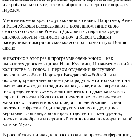
и акробаты на батуте, и эквилибристы на першах с корд-де-
парелем.
Многие номера красиво упакованы в сюжет. Например, Анна
и Илья Жуковы рассказывают в воздушном танце свою
фантазию о счастье Ромео и Джульетты, парящих среди
ангелов, клоуны «снимают кино», а Карен Сафарян
раскручивает американское колесо под знаменитую Dorime
ameno.
Животных в этот раз в программе очень много – как
выразился директор цирка Иван Кузьмин, 11 наименований в
количестве 73 голов. В первом отделении выступают
роскошные собаки Надежды Важдаевой – бобтейлы и
болонки, крашенные во все цвета радуги. Что только они ни
вытворяют – ходят на задних лапах, скачут друг через друга
по определенной схеме, ходят шеренгой и даже катаются с
горки. Святослав Колыхалов представляет экзотических
животных – змей и крокодилов, а Тигран Акопян – свои
восточные фрески. Один за другим сменяют друг друга
верблюды, лошади, а во втором отделении – кенгуренок,
носухи, дикобразы и огромный гиппопотам по уморительной
кличке Муха.
В российских цирках, как рассказали на пресс-конференции,