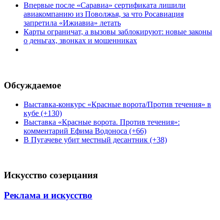
Впервые после «Саравиа» сертификата лишили
авиакомпанию из Поволжья, за что Росавиация
запретила «Ижиавиа» летать
Карты ограничат, а вызовы заблокируют: новые законы
о деньгах, звонках и мошенниках
Обсуждаемое
Выставка-конкурс «Красные ворота/Против течения» в
кубе (+130)
Выставка «Красные ворота. Против течения»:
комментарий Ефима Водоноса (+66)
В Пугачеве убит местный десантник (+38)
Искусство созерцания
Реклама и искусство