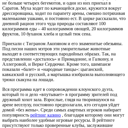
не больше четырех бегемотов, и один из них приехал в
Саратов. Муха ходит по качающейся доске, кружится вокруг
дрессировщика, ходит по парапету арены, смешно потряхивая
маленькими ушками, и постоянно ест. В цирке рассказали, что
дневной рацион этого чуда природы составляют 100
килограммов еды – 40 килограммов овощей, 20 килограммов
фруктов, 10 буханок хлеба и целый тюк сена.
Приехали с Тиграном Акопяном и его знаменитые обезьяны.
Под песни наших мэтров эти уморительные животные
выходят в соответствующих пародийных образах. Так, на
представлении «досталось» и Примадонне, и Галкину, и
Аллегровой, и Верке Сердючке. Кроме того, шимпанзе
показали «балет» и «народные танцы»: цыганский,
кавказский и русский, а мартышка изобразила выполняющего
трюки скакуна на лошади.
Вся программа идет в сопровождении клоунского дуэта,
который то и дело «впутывает» в программу зрителей под
дружный хохот зала. Взрослые, глядя на творившуюся на
арене веселуху, постоянно предполагали, кто сегодня уйдет
домой «без жены». Среди самых азартных игроков набирает
популярность
рейтинг казино
, благодаря которому они могут
выбрать наиболее удобные игровые ресурсы. В рейтинге
присутствуют только проверенные клубы, заслужившие