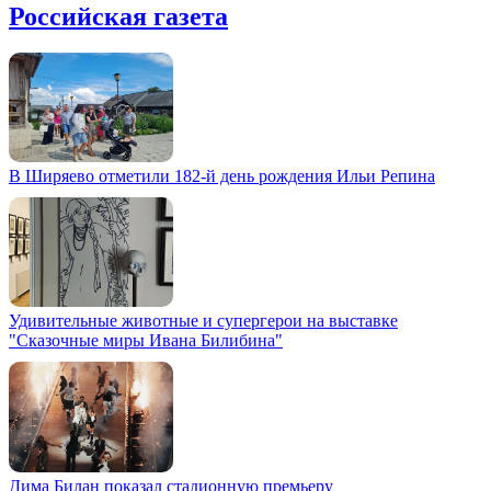
Российская газета
В Ширяево отметили 182-й день рождения Ильи Репина
Удивительные животные и супергерои на выставке
"Сказочные миры Ивана Билибина"
Дима Билан показал стадионную премьеру