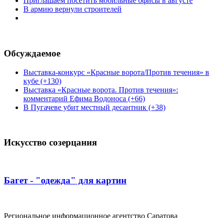
Приглашаем посетить мобильные офисы в августе
В армию вернули строителей
Обсуждаемое
Выставка-конкурс «Красные ворота/Против течения» в
кубе (+130)
Выставка «Красные ворота. Против течения»:
комментарий Ефима Водоноса (+66)
В Пугачеве убит местный десантник (+38)
Искусство созерцания
Багет - "одежда" для картин
Региональное информационное агентство Саратова