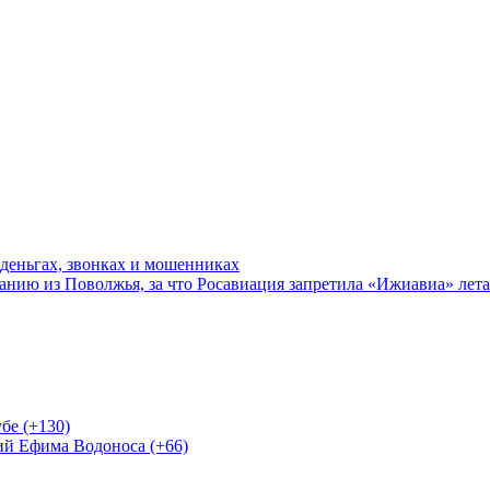
 деньгах, звонках и мошенниках
нию из Поволжья, за что Росавиация запретила «Ижиавиа» лета
бе (+130)
ий Ефима Водоноса (+66)