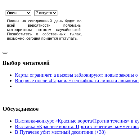
Планы на сегодняшний день будут по
всей вероятности поломаны
метеоритным потоком случайностей.
Позаботьтесь о собственных тылах,
возможно, сегодня придется отступать.
Выбор читателей
Карты ограничат, а вызовы заблокируют: новые законы о
Впервые после «Саравиа» сертификата лишили авиакомпа
Обсуждаемое
Выставка-конкурс «Красные ворота/Против течения» в ку
Выставка «Красные ворота. Против течения»: комментар
В Пугачеве убит местный десантник (+38)