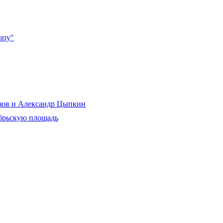
опу"
рзов и Александр Цыпкин
ябрьскую площадь