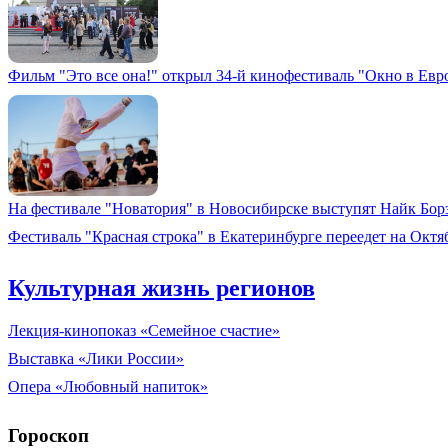
Фильм "Это все она!" открыл 34-й кинофестиваль "Окно в Евр
На фестивале "Новатория" в Новосибирске выступят Найк Бо
Фестиваль "Красная строка" в Екатеринбурге переедет на Окт
Культурная жизнь регионов
Лекция-кинопоказ «Семейное счастие»
Выставка «Лики России»
Опера «Любовный напиток»
Гороскоп