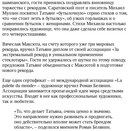
шампанского, гости принялись поздравлять виновницу
торжества с рекордом. Саратовский поэт и писатель Михаил
Муллин посвятил Татьяне «бутылочную» серию стихов о том,
что «не стоит лезть в бутылку», об узких горлышках и о
сравнении бутылок с женщинами. Стихи Михаила настолько
понравились художнице, что она даже сделала себе визитки с
его четверостишиями.
Вячеслав Максюта, на счету которого уже три мировых
рекорда, вручил Татьяне диплом от своей ассоциации «За
экстремальный рекорд в уникальном применении
стеклотары». Гости не удержались от шутки по этому поводу,
предложив Татьяне объединиться с Максютой в подготовке
нового рекорда.
Еще один сертификат – от международной ассоциации «La
palette du monde» – художнице вручил Роман Белянин.
Ассоциация занимается пропагандой идеи мира средствами
искусства. Входят в нее как профессиональные художники,
так и любители.
«То, что делает Татьяна, очень ценно и значимо.
Это направление нужно развивать и продвигать,
оно действительно вполне может стать брендом
области», – поделился мнением Роман Белянин.