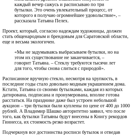
каждый вечер сажусь и расписываю по три
бутылки. Это очень увлекательный процесс, от
которого я получаю огромнейшее удовольствие», –
рассказала Татьяна Пелех.
Проект, который, согласно надеждам художницы, должен
стать общенародным и брендовым для Саратовской области,
еще и весьма экологичен.
«Мы не задумываясь выбрасываем бутылки, но на
этом их существование не заканчивается, –
говорит Татьяна. – Стеклу требуются тысячи лет
для того, чтобы снова слиться с природой».
Расписанное вручную стекло, несмотря на хрупкость, в
последние годы стало довольно модным украшением дома.
Кстати, Татьяна со своими бутылками, каждая из которых
датирована, подписана и пронумерована, вполне готова
расстаться. На празднике даже был устроен небольшой
аукцион – три бутылки были куплены по цене от 400 до 1000
рублей. А Владимир Шашко авторитетно заявил, что после
того, как бутылки Татьяны будут внесены в Книгу рекордов
Гиннесса, их стоимость резко возрастет.
Подчеркнув все достоинства росписи бутылок и отведав