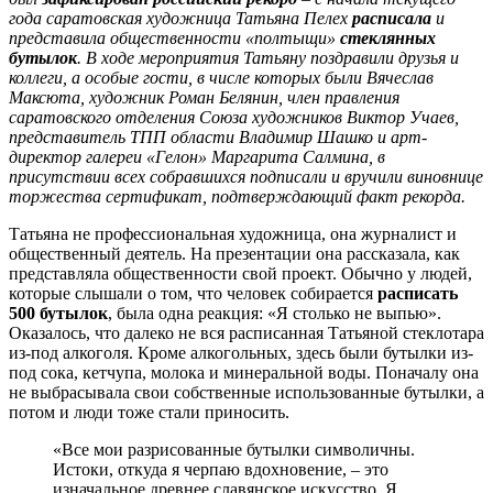
года саратовская художница Татьяна Пелех
расписала
и
представила общественности «полтыщи»
стеклянных
бутылок
. В ходе мероприятия Татьяну поздравили друзья и
коллеги, а особые гости, в числе которых были Вячеслав
Максюта, художник Роман Белянин, член правления
саратовского отделения Союза художников Виктор Учаев,
представитель ТПП области Владимир Шашко и арт-
директор галереи «Гелон» Маргарита Салмина, в
присутствии всех собравшихся подписали и вручили виновнице
торжества сертификат, подтверждающий факт рекорда.
Татьяна не профессиональная художница, она журналист и
общественный деятель. На презентации она рассказала, как
представляла общественности свой проект. Обычно у людей,
которые слышали о том, что человек собирается
расписать
500 бутылок
, была одна реакция: «Я столько не выпью».
Оказалось, что далеко не вся расписанная Татьяной стеклотара
из-под алкоголя. Кроме алкогольных, здесь были бутылки из-
под сока, кетчупа, молока и минеральной воды. Поначалу она
не выбрасывала свои собственные использованные бутылки, а
потом и люди тоже стали приносить.
«Все мои разрисованные бутылки символичны.
Истоки, откуда я черпаю вдохновение, – это
изначальное древнее славянское искусство. Я