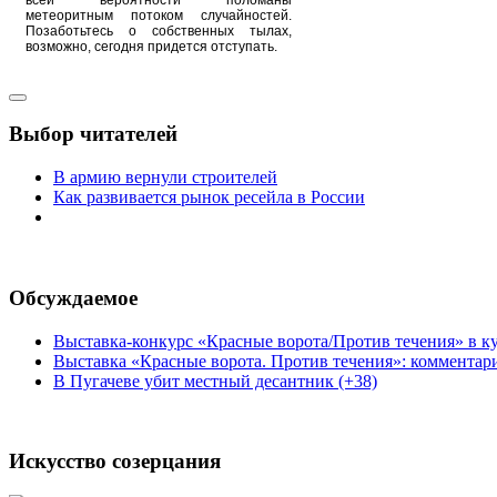
метеоритным потоком случайностей.
Позаботьтесь о собственных тылах,
возможно, сегодня придется отступать.
Выбор читателей
В армию вернули строителей
Как развивается рынок ресейла в России
Обсуждаемое
Выставка-конкурс «Красные ворота/Против течения» в ку
Выставка «Красные ворота. Против течения»: комментар
В Пугачеве убит местный десантник (+38)
Искусство созерцания