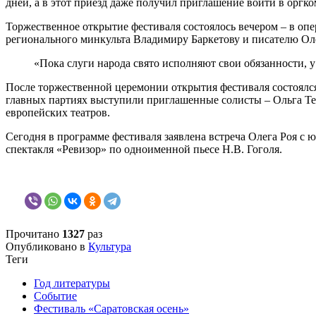
дней, а в этот приезд даже получил приглашение войти в оргко
Торжественное открытие фестиваля состоялось вечером – в оп
регионального минкульта Владимиру Баркетову и писателю Ол
«Пока слуги народа свято исполняют свои обязанности, у 
После торжественной церемонии открытия фестиваля состоялся
главных партиях выступили приглашенные солисты – Ольга Тер
европейских театров.
Сегодня в программе фестиваля заявлена встреча Олега Роя с 
спектакля «Ревизор» по одноименной пьесе Н.В. Гоголя.
Прочитано
1327
раз
Опубликовано в
Культура
Теги
Год литературы
Событие
Фестиваль «Саратовская осень»