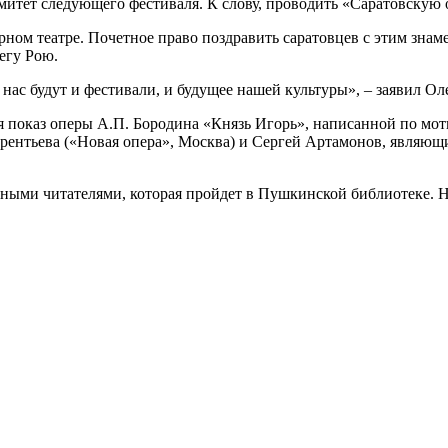
митет следующего фестиваля. К слову, проводить «Саратовскую о
ерном театре. Почетное право поздравить саратовцев с этим зн
егу Рою.
нас будут и фестивали, и будущее нашей культуры», – заявил Ол
 показ оперы А.П. Бородина «Князь Игорь», написанной по мот
ентьева («Новая опера», Москва) и Сергей Артамонов, являющи
юными читателями, которая пройдет в Пушкинской библиотеке. На