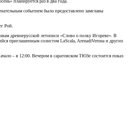
сень» планируется раз в два года.
аменательным событием было предоставлено замглавы
ег Рой.
ивам древнерусской летописи «Слово о полку Игореве». В
йся приглашенным солистом LaScala, ArenadiVerona и других
чало – в 12:00. Вечером в саратовском ТЮЗе состоится показ