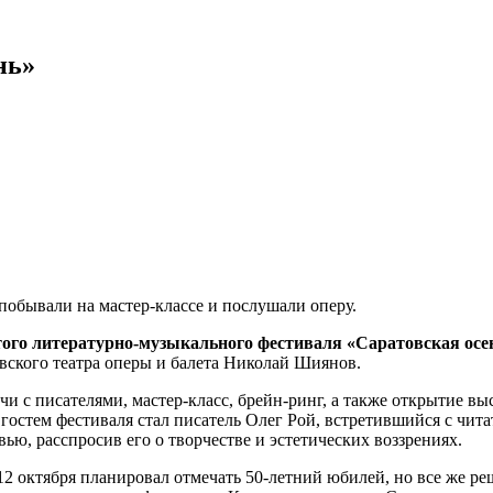
нь»
обывали на мастер-классе и послушали оперу.
ого литературно-музыкального фестиваля «Саратовская осе
вского театра оперы и балета Николай Шиянов.
и с писателями, мастер-класс, брейн-ринг, а также открытие в
стем фестиваля стал писатель Олег Рой, встретившийся с чита
ю, расспросив его о творчестве и эстетических воззрениях.
 12 октября планировал отмечать 50-летний юбилей, но все же ре