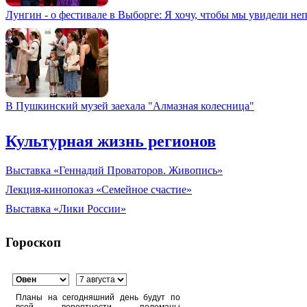
Лунгин - о фестивале в Выборге: Я хочу, чтобы мы увидели не
В Пушкинский музей заехала "Алмазная колесница"
Культурная жизнь регионов
Выставка «Геннадий Проваторов. Живопись»
Лекция-кинопоказ «Семейное счастие»
Выставка «Лики России»
Гороскоп
Планы на сегодняшний день будут по
всей вероятности поломаны