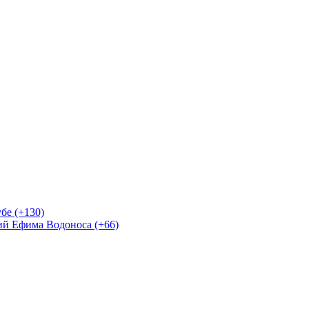
бе (+130)
ий Ефима Водоноса (+66)