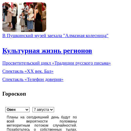
В Пушкинский музей заехала "Алмазная колесница"
Культурная жизнь регионов
Просветительский цикл «Традиции русского письма»
Спектакль «XX век. Бал»
Спектакль «Телефон доверия»
Гороскоп
Планы на сегодняшний день будут по
всей вероятности поломаны
метеоритным потоком случайностей.
Позаботьтесь о собственных тылах,