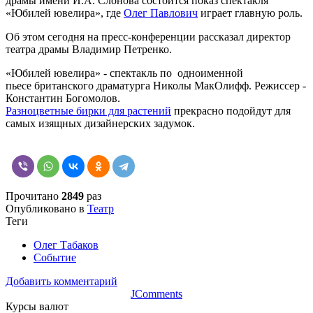
драмы имени И.А. Слонова состоится показ спектакля
«Юбилей ювелира», где
Олег Павлович
играет главную роль.
Об этом сегодня на пресс-конференции рассказал директор
театра драмы Владимир Петренко.
«Юбилей ювелира» - спектакль по одноименной
пьесе британского драматурга Николы МакОлифф. Режиссер -
Константин Богомолов.
Разноцветные бирки для растений
прекрасно подойдут для
самых изящных дизайнерских задумок.
Прочитано
2849
раз
Опубликовано в
Театр
Теги
Олег Табаков
Событие
Добавить комментарий
JComments
Курсы валют