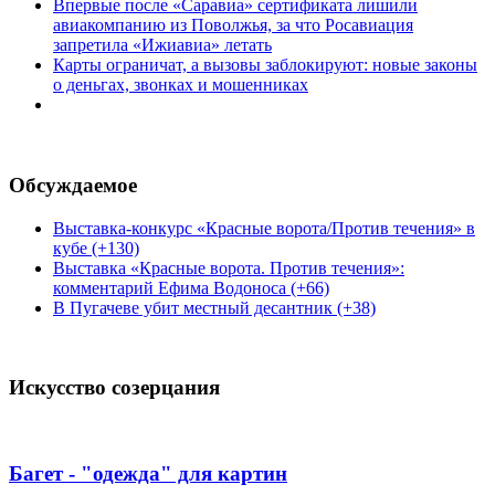
Впервые после «Саравиа» сертификата лишили
авиакомпанию из Поволжья, за что Росавиация
запретила «Ижиавиа» летать
Карты ограничат, а вызовы заблокируют: новые законы
о деньгах, звонках и мошенниках
Обсуждаемое
Выставка-конкурс «Красные ворота/Против течения» в
кубе (+130)
Выставка «Красные ворота. Против течения»:
комментарий Ефима Водоноса (+66)
В Пугачеве убит местный десантник (+38)
Искусство созерцания
Багет - "одежда" для картин