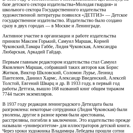
базе детского сектора издательства«Молодая гвардия» и
школьного сектора Государственного издательства
художественной литературы появился «ДЕТГИЗ» — Детское
государственное издательство. Издательство было создано
сразу в двух городах — в Москве и Ленинграде.
Активное участие в организации и работе издательства
приняли Максим Горький, Самуил Маршак, Корней
Чуковский,Тамара Габбе, Лидия Чуковская, Александра
Любарская, Аркадий Гайдар.
Первым главным редактором издательства стал Самуил
Яковлевич Маршак, собравший таких авторов как Борис
Житков, Виктор Шкловский, Соломон Лурье, Леонид
Пантелеев, Даниил Хармс, Александр Введенский, Алексей
Толстой, Евгений Шварц и др. В 1933 году, в первый год
работы Детгиза, вышло 168 названий книг общим тиражом
7744 тысяч экземпляров.
В 1937 году редакция ленинградского Детиздата была
разгромлена: некоторые сотрудники (Лидия Чуковская) были
уволены, другие в разное время были арестованы,
расстреляны, погибли в заключении. Это издательство прежде
называли «университетом» для иллюстраторов детской книги.
Через уроки художника Владимира Лебедева прошли сотни