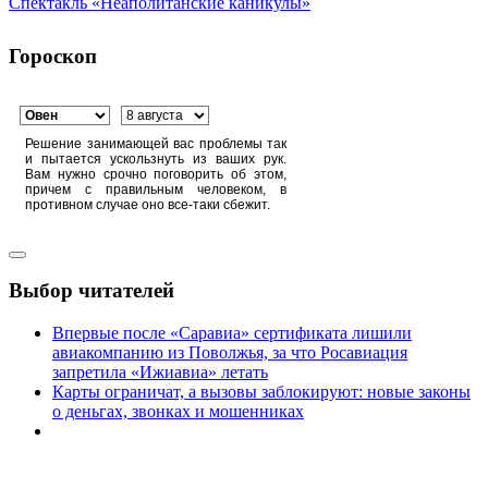
Спектакль «Неаполитанские каникулы»
Гороскоп
Решение занимающей вас проблемы так
и пытается ускользнуть из ваших рук.
Вам нужно срочно поговорить об этом,
причем с правильным человеком, в
противном случае оно все-таки сбежит.
Выбор читателей
Впервые после «Саравиа» сертификата лишили
авиакомпанию из Поволжья, за что Росавиация
запретила «Ижиавиа» летать
Карты ограничат, а вызовы заблокируют: новые законы
о деньгах, звонках и мошенниках