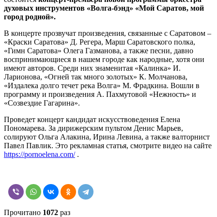
духовых инструментов «Волга-бэнд» «Мой Саратов, мой
город родной».
В концерте прозвучат произведения, связанные с Саратовом –
«Краски Саратова» Д. Регера, Марш Саратовского полка,
«Гимн Саратова» Олега Газманова, а также песни, давно
воспринимающиеся в нашем городе как народные, хотя они
имеют авторов. Среди них знаменитая «Калинка» И.
Ларионова, «Огней так много золотых» К. Молчанова,
«Издалека долго течет река Волга» М. Фрадкина. Вошли в
программу и произведения А. Пахмутовой «Нежность» и
«Созвездие Гагарина».
Проведет концерт кандидат искусствоведения Елена
Пономарева. За дирижерским пультом Денис Марьев,
солируют Ольга Алакина, Ирина Левина, а также валторнист
Павел Павлик. Это рекламная статья, смотрите видео на сайте
https://pornoelena.com/
.
Прочитано
1072
раз