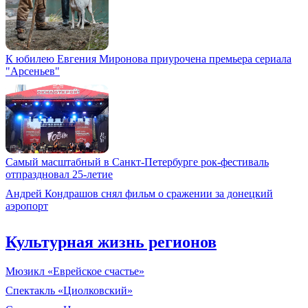
К юбилею Евгения Миронова приурочена премьера сериала
"Арсеньев"
Самый масштабный в Санкт-Петербурге рок-фестиваль
отпраздновал 25-летие
Андрей Кондрашов снял фильм о сражении за донецкий
аэропорт
Культурная жизнь регионов
Мюзикл «Еврейское счастье»
Спектакль «Циолковский»